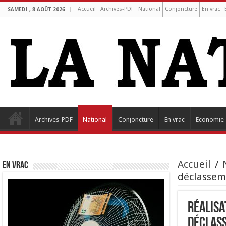
Accueil
Archives-PDF
National
Conjoncture
En vrac
SAMEDI , 8 AOÛT 2026
Archives-PDF
National
Conjoncture
En vrac
Economie
Accueil
/
EN VRAC
déclasseme
Réalisa
déclass