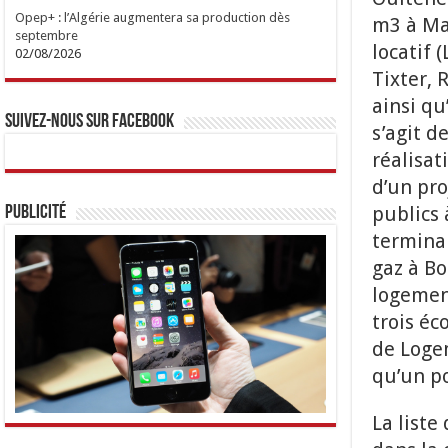
Opep+ : l’Algérie augmentera sa production dès
m3 à Maa
septembre
locatif 
02/08/2026
Tixter, 
ainsi qu
Suivez-nous sur Facebook
s’agit d
réalisat
d’un pr
publics 
Publicité
terminal
gaz à Bo
logement
trois éc
de Loge
qu’un p
La list