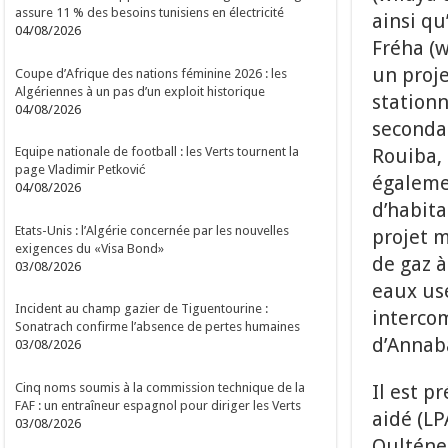
assure 11 % des besoins tunisiens en électricité
ainsi qu
04/08/2026
Fréha (w
un proje
Coupe d’Afrique des nations féminine 2026 : les
Algériennes à un pas d’un exploit historique
station
04/08/2026
secondai
Rouiba, 
Equipe nationale de football : les Verts tournent la
page Vladimir Petković
égalemen
04/08/2026
d’habita
Etats-Unis : l’Algérie concernée par les nouvelles
projet m
exigences du «Visa Bond»
de gaz à
03/08/2026
eaux usé
Incident au champ gazier de Tiguentourine :
intercom
Sonatrach confirme l’absence de pertes humaines
d’Annab
03/08/2026
Cinq noms soumis à la commission technique de la
Il est p
FAF : un entraîneur espagnol pour diriger les Verts
aidé (LP
03/08/2026
Oulténe 