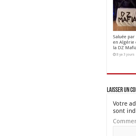
Saluée par 
en Algérie 
la DZ Mafi
Il ya 3 jours
Laisser un c
Votre ad
sont in
Commen