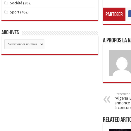
Société
(282)
Sport
(482)
Parteger
Archives
A propos LA N
Archives
Précédent
“Algeria 
annonce 
à concurr
Related Arti