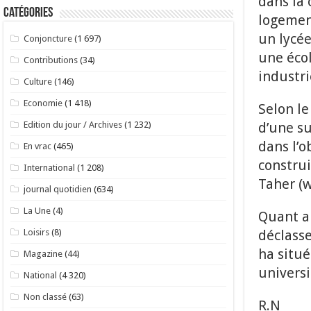
dans la 
Catégories
logement
un lycée
Conjoncture
(1 697)
une écol
Contributions
(34)
industri
Culture
(146)
Economie
(1 418)
Selon le
d’une su
Edition du jour / Archives
(1 232)
dans l’o
En vrac
(465)
construi
International
(1 208)
Taher (w
journal quotidien
(634)
La Une
(4)
Quant au
déclasse
Loisirs
(8)
ha situé
Magazine
(44)
universi
National
(4 320)
Non classé
(63)
R.N