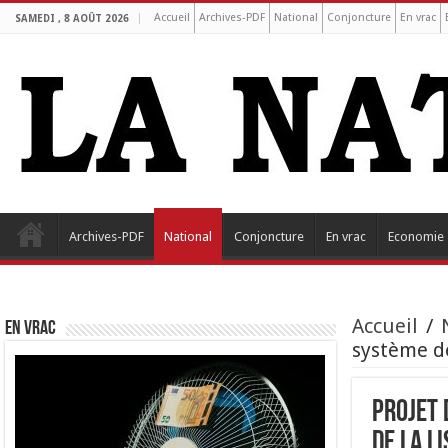
Accueil
Archives-PDF
National
Conjoncture
En vrac
SAMEDI , 8 AOÛT 2026
Archives-PDF
National
Conjoncture
En vrac
Economie
Accueil
/
EN VRAC
système de
Projet 
de la l