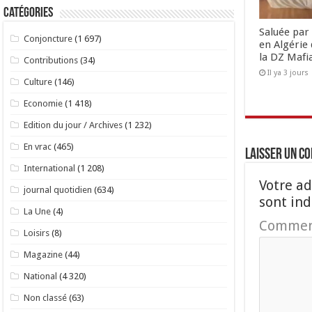
Catégories
Saluée par 
Conjoncture
(1 697)
en Algérie 
la DZ Mafi
Contributions
(34)
Il ya 3 jours
Culture
(146)
Economie
(1 418)
Edition du jour / Archives
(1 232)
En vrac
(465)
Laisser un c
International
(1 208)
Votre ad
journal quotidien
(634)
sont in
La Une
(4)
Commen
Loisirs
(8)
Magazine
(44)
National
(4 320)
Non classé
(63)