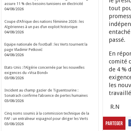
le prési
assure 11 % des besoins tunisiens en électricité
tout pou
04/08/2026
promesse
Coupe d’Afrique des nations féminine 2026 : les
indépend
Algériennes à un pas d’un exploit historique
entaché 
04/08/2026
passé.
Equipe nationale de football : les Verts tournent la
page Vladimir Petković
En répon
04/08/2026
comité d
Etats-Unis : l’Algérie concernée par les nouvelles
de 4 % d
exigences du «Visa Bond»
exigence
03/08/2026
les nouv
Incident au champ gazier de Tiguentourine :
travaill
Sonatrach confirme l’absence de pertes humaines
03/08/2026
R.N
Cinq noms soumis à la commission technique de la
FAF : un entraîneur espagnol pour diriger les Verts
Parteger
03/08/2026