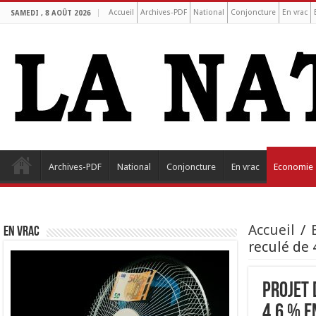
Accueil
Archives-PDF
National
Conjoncture
En vrac
SAMEDI , 8 AOÛT 2026
Archives-PDF
National
Conjoncture
En vrac
Economie
Accueil
/
EN VRAC
reculé de 
Projet 
4,6 % e