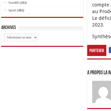
Société
(282)
compte 
au Produ
Sport
(482)
Le défic
2023.
Archives
Archives
Synthèse
Parteger
A propos LA N