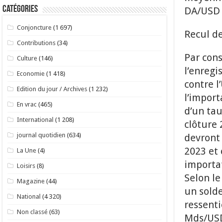
Catégories
DA/USD 
Conjoncture
(1 697)
Recul de
Contributions
(34)
Par con
Culture
(146)
l’enregi
Economie
(1 418)
contre 
Edition du jour / Archives
(1 232)
l’import
En vrac
(465)
d’un tau
International
(1 208)
clôture
journal quotidien
(634)
devront
2023 et 
La Une
(4)
importat
Loisirs
(8)
Selon le
Magazine
(44)
un solde
National
(4 320)
ressenti
Non classé
(63)
Mds/USD 