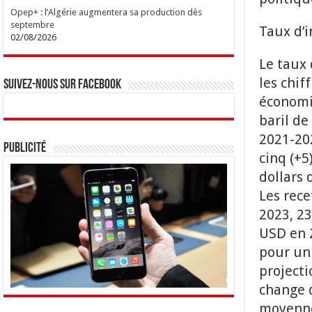
Opep+ : l’Algérie augmentera sa production dès
septembre
Taux d’i
02/08/2026
Le taux 
les chif
Suivez-nous sur Facebook
économiq
baril de
2021-202
Publicité
cinq (+5
dollars
Les rece
2023, 2
USD en 2
pour un 
projecti
change d
moyenne