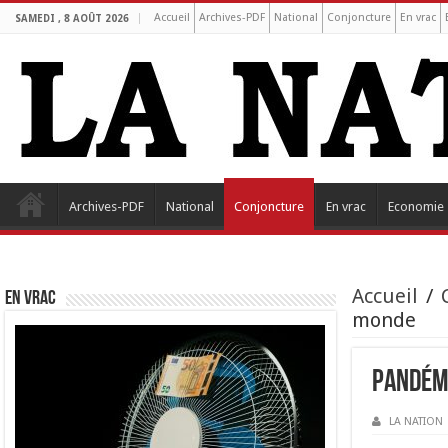
Accueil
Archives-PDF
National
Conjoncture
En vrac
SAMEDI , 8 AOÛT 2026
Archives-PDF
National
Conjoncture
En vrac
Economie
Accueil
/
EN VRAC
monde
Pandémi
LA NATION