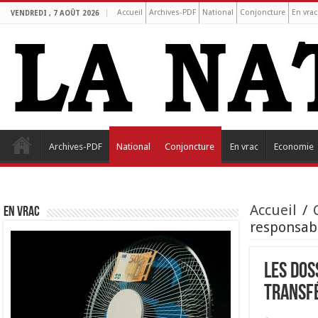
Accueil
Archives-PDF
National
Conjoncture
En vrac
VENDREDI , 7 AOÛT 2026
Archives-PDF
National
Conjoncture
En vrac
Economie
Accueil
/
EN VRAC
responsabl
Les dos
transfé