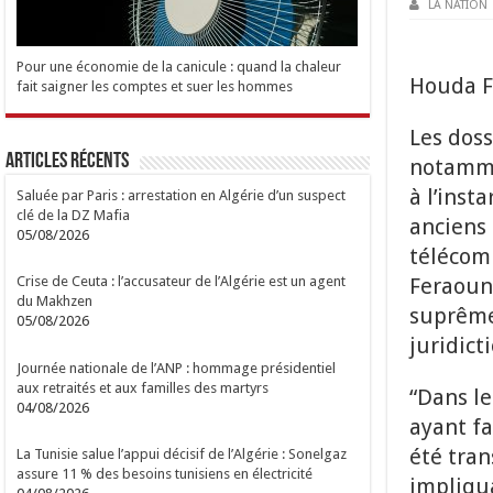
LA NATION
Pour une économie de la canicule : quand la chaleur
Houda F
fait saigner les comptes et suer les hommes
Les doss
Articles Récents
notammen
à l’inst
Saluée par Paris : arrestation en Algérie d’un suspect
clé de la DZ Mafia
anciens 
05/08/2026
télécom
Feraoun,
Crise de Ceuta : l’accusateur de l’Algérie est un agent
du Makhzen
suprême,
05/08/2026
juridic
Journée nationale de l’ANP : hommage présidentiel
aux retraités et aux familles des martyrs
“Dans le
04/08/2026
ayant fa
été tran
La Tunisie salue l’appui décisif de l’Algérie : Sonelgaz
assure 11 % des besoins tunisiens en électricité
impliqua