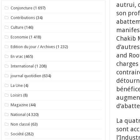
autrui, 
Conjoncture
(1 697)
son prof
Contributions
(34)
abatteme
Culture
(146)
manifest
Chakib 
Economie
(1 418)
d’autres
Edition du jour / Archives
(1 232)
and Root
En vrac
(465)
charges 
International
(1 208)
contrair
journal quotidien
(634)
détourne
La Une
(4)
bénéfice
Loisirs
(8)
augmente
d’abatte
Magazine
(44)
National
(4 320)
La quatr
Non classé
(63)
sont ac
Société
(282)
l’Indust