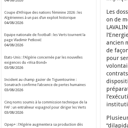
04/08/2026
Les doss
Coupe d’Afrique des nations féminine 2026 : les
Algériennes à un pas d’un exploit historique
on de mê
04/08/2026
LAVALIN
l’Energi
Equipe nationale de football : les Verts tournent la
page Vladimir Petković
ancien m
04/08/2026
de façon
pour ser
Etats-Unis : l’Algérie concernée par les nouvelles
exigences du «Visa Bond»
volontai
03/08/2026
contrats
Incident au champ gazier de Tiguentourine :
disposit
Sonatrach confirme l’absence de pertes humaines
préparat
03/08/2026
l’exécut
Cinq noms soumis à la commission technique de la
institu
FAF : un entraîneur espagnol pour diriger les Verts
03/08/2026
Plusieur
“dilapid
Opep+ : l’Algérie augmentera sa production dès