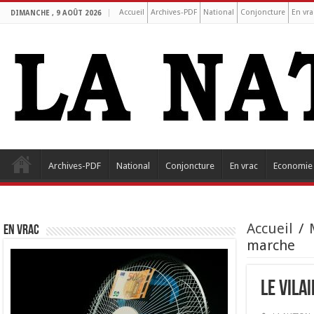
Accueil
Archives-PDF
National
Conjoncture
En vra
DIMANCHE , 9 AOÛT 2026
Archives-PDF
National
Conjoncture
En vrac
Economie
Accueil
/
EN VRAC
marche
Le vila