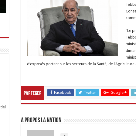
Tebbo
Conse
commu
“Le p
Tebbo
minist
diman
minis
d’exposés portant sur les secteurs de la Santé, de l’Agriculture
Facebook
Twitter
Google +
Parteger
tiel
A propos LA NATION