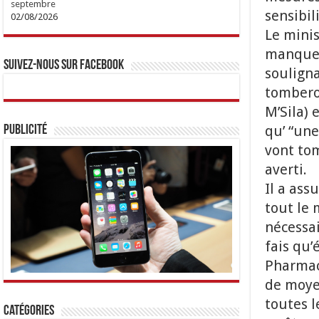
septembre
sensibil
02/08/2026
Le minis
manquem
Suivez-nous sur Facebook
souligna
tomberon
M’Sila) 
qu’ “une
Publicité
vont tom
averti.
Il a ass
tout le
nécessai
fais qu’
Pharmaci
de moyen
toutes l
Catégories