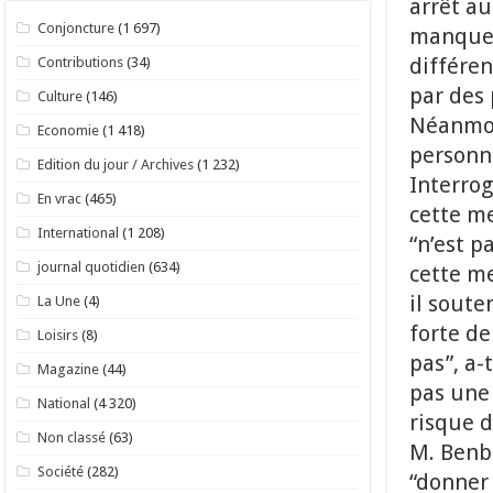
arrêt au
Conjoncture
(1 697)
manques 
différen
Contributions
(34)
par des
Culture
(146)
Néanmoin
Economie
(1 418)
personne
Edition du jour / Archives
(1 232)
Interrog
En vrac
(465)
cette me
International
(1 208)
“n’est p
journal quotidien
(634)
cette me
il soute
La Une
(4)
forte de
Loisirs
(8)
pas”, a-
Magazine
(44)
pas une 
National
(4 320)
risque d
Non classé
(63)
M. Benb
Société
(282)
“donner