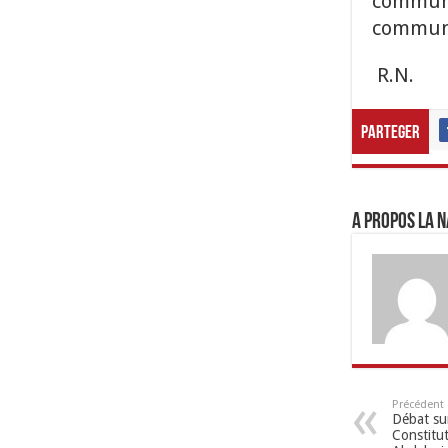
communi
communic
R.N.
Parteger
A propos LA N
Précédent
Débat sur
Constitut