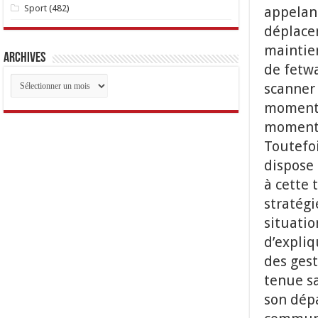
Sport
(482)
appelant
déplacem
maintien
Archives
de fetwa
Archives
scanner 
moment,
moment, 
Toutefoi
dispose 
à cette 
stratégi
situati
d’expliq
des gest
tenue s
son dépa