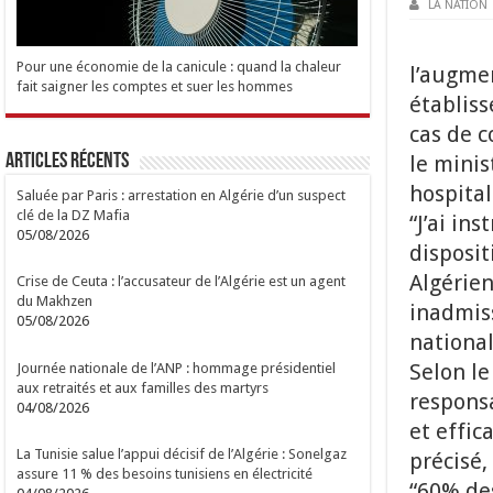
LA NATION
Pour une économie de la canicule : quand la chaleur
l’augme
fait saigner les comptes et suer les hommes
établis
cas de c
Articles Récents
le minis
hospita
Saluée par Paris : arrestation en Algérie d’un suspect
clé de la DZ Mafia
“J’ai in
05/08/2026
disposit
Algérien
Crise de Ceuta : l’accusateur de l’Algérie est un agent
du Makhzen
inadmiss
05/08/2026
national
Selon le
Journée nationale de l’ANP : hommage présidentiel
aux retraités et aux familles des martyrs
respons
04/08/2026
et effic
La Tunisie salue l’appui décisif de l’Algérie : Sonelgaz
précisé,
assure 11 % des besoins tunisiens en électricité
“60% des