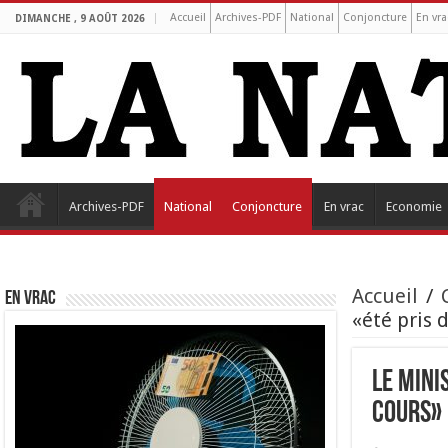
Accueil
Archives-PDF
National
Conjoncture
En vra
DIMANCHE , 9 AOÛT 2026
Archives-PDF
National
Conjoncture
En vrac
Economie
Accueil
/
EN VRAC
«été pris 
Le mini
cours»