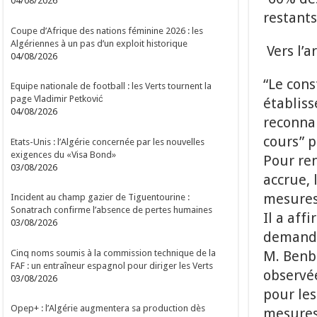
04/08/2026
restants
Coupe d’Afrique des nations féminine 2026 : les
Algériennes à un pas d’un exploit historique
Vers l’a
04/08/2026
“Le cons
Equipe nationale de football : les Verts tournent la
page Vladimir Petković
établiss
04/08/2026
reconnai
cours” 
Etats-Unis : l’Algérie concernée par les nouvelles
exigences du «Visa Bond»
Pour ren
03/08/2026
accrue, 
mesures 
Incident au champ gazier de Tiguentourine :
Sonatrach confirme l’absence de pertes humaines
Il a aff
03/08/2026
demande 
Cinq noms soumis à la commission technique de la
M. Benb
FAF : un entraîneur espagnol pour diriger les Verts
observée
03/08/2026
pour les
Opep+ : l’Algérie augmentera sa production dès
mesures 