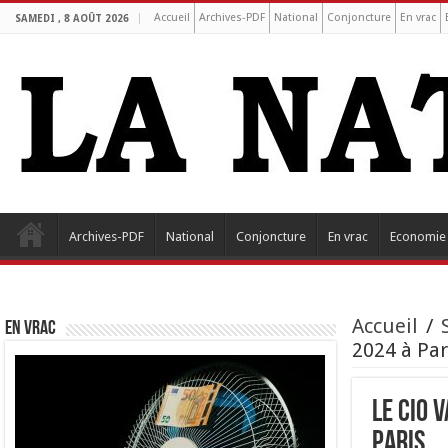
Accueil
Archives-PDF
National
Conjoncture
En vrac
SAMEDI , 8 AOÛT 2026
Archives-PDF
National
Conjoncture
En vrac
Economie
Accueil
/
EN VRAC
2024 à Par
Le CIO 
Paris