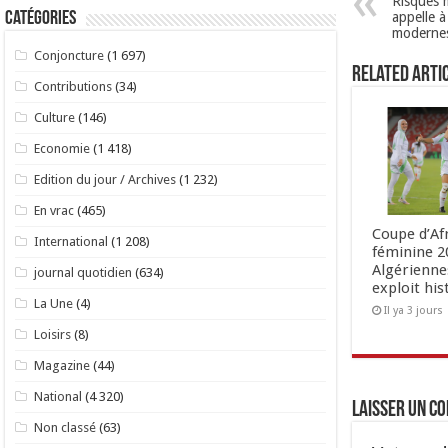
Risques 
appelle 
Catégories
moderne
Conjoncture
(1 697)
Related Arti
Contributions
(34)
Culture
(146)
Economie
(1 418)
Edition du jour / Archives
(1 232)
En vrac
(465)
Coupe d’Af
International
(1 208)
féminine 20
Algérienne
journal quotidien
(634)
exploit his
La Une
(4)
Il ya 3 jours
Loisirs
(8)
Magazine
(44)
National
(4 320)
Laisser un c
Non classé
(63)