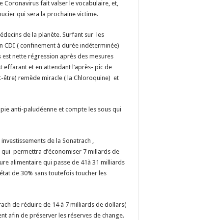
Coronavirus fait valser le vocabulaire, et,
soucier qui sera la prochaine victime.
decins de la planète. Surfant sur les
s un CDI ( confinement à durée indéterminée)
s est nette régression après des mesures
st effarant et en attendant l’après- pic de
t-être) remède miracle ( la Chloroquine) et
érapie anti-paludéenne et compte les sous qui
investissements de la Sonatrach ,
ce qui permettra d’économiser 7 millards de
ure alimentaire qui passe de 41à 31 milliards
état de 30% sans toutefois toucher les
ach de réduire de 14 à 7 milliards de dollars(
nt afin de préserver les réserves de change.