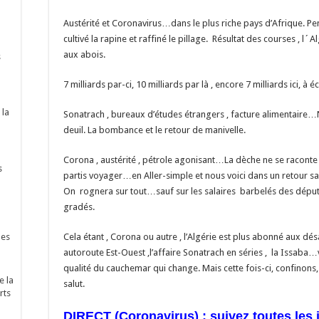
Austérité et Coronavirus…dans le plus riche pays d’Afrique. P
cultivé la rapine et raffiné le pillage. Résultat des courses , 
aux abois.
s
7 milliards par-ci, 10 milliards par là , encore 7 milliards ici, à 
 la
Sonatrach , bureaux d’études étrangers , facture alimentaire…N
deuil. La bombance et le retour de manivelle.
Corona , austérité , pétrole agonisant…La dèche ne se raconte pa
s
partis voyager…en Aller-simple et nous voici dans un retour san
On rognera sur tout…sauf sur les salaires barbelés des députés
gradés.
Cela étant , Corona ou autre , l’Algérie est plus abonné aux dé
nes
autoroute Est-Ouest ,l’affaire Sonatrach en séries , la Issaba
qualité du cauchemar qui change. Mais cette fois-ci, confinons,
e la
salut.
rts
DIRECT (Coronavirus) : suivez toutes les 