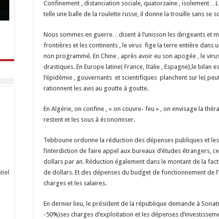
Confinement , distanciation sociale, quatorzaine , isolement…Le 
telle une balle de la roulette russe, il donne la trouille sans se 
Nous sommes en guerre…disent à l’unisson les dirigeants et mé
frontières et les continents , le virus fige la terre entière dan
non programmé. En Chine , après avoir eu son apogée , le viru
drastiques. En Europe latine( France, Italie , Espagne),le bilan e
l’épidémie , gouvernants et scientifiques planchent sur le( peu
rationnent les avis au goutte à goutte.
En Algérie, on confine , « on couvre- feu » , on envisage la th
restent et les sous à économiser.
Tebboune ordonne la réduction des dépenses publiques et les 
l’interdiction de faire appel aux bureaux d’études étrangers, 
dollars par an. Réduction également dans le montant de la fact
tiel
de dollars. Et des dépenses du budget de fonctionnement de l’
charges et les salaires.
En dernier lieu, le président de la république demande à Sonatr
-50%)ses charges d’exploitation et les dépenses d’investisseme