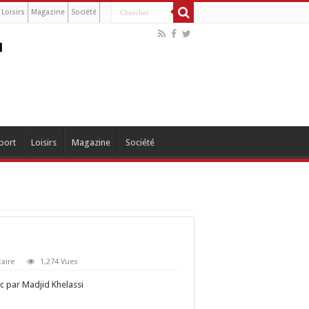
Loisirs
Magazine
Société
port
Loisirs
Magazine
Société
aire
1,274 Vues
ac par Madjid Khelassi