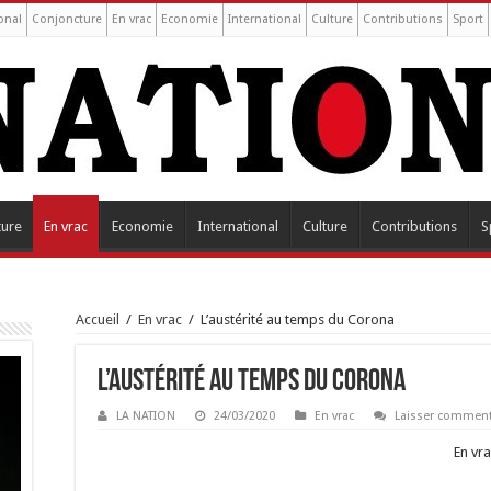
onal
Conjoncture
En vrac
Economie
International
Culture
Contributions
Sport
ture
En vrac
Economie
International
Culture
Contributions
S
Accueil
/
En vrac
/
L’austérité au temps du Corona
L’austérité au temps du Corona
LA NATION
24/03/2020
En vrac
Laisser comment
En vr