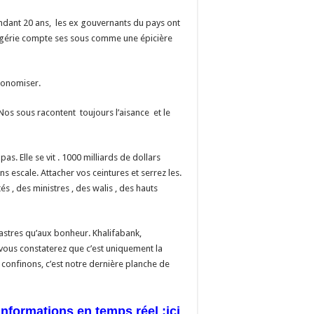
endant 20 ans, les ex gouvernants du pays ont
l´Algérie compte ses sous comme une épicière
économiser.
os sous racontent toujours l’aisance et le
s. Elle se vit . 1000 milliards de dollars
s escale. Attacher vos ceintures et serrez les.
 , des ministres , des walis , des hauts
sastres qu’aux bonheur. Khalifabank,
…vous constaterez que c’est uniquement la
 confinons, c’est notre dernière planche de
informations en temps réel :
ici