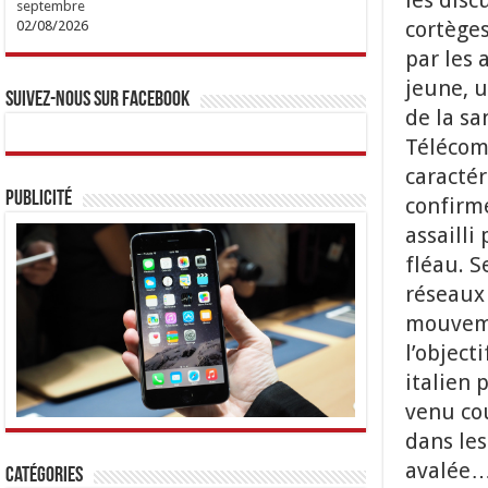
les disc
septembre
cortège
02/08/2026
par les 
jeune, u
Suivez-nous sur Facebook
de la sa
Télécom,
caractér
Publicité
confirmé
assailli
fléau. S
réseaux 
mouveme
l’object
italien 
venu cou
dans les
avalée… 
Catégories