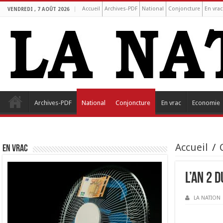
Accueil
Archives-PDF
National
Conjoncture
En vrac
VENDREDI , 7 AOÛT 2026
Archives-PDF
National
Conjoncture
En vrac
Economie
Accueil
/
EN VRAC
L’An 2 
LA NATION