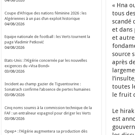
04/08/2026
« Hna o
tous des
Coupe d’Afrique des nations féminine 2026 : les
Algériennes à un pas d’un exploit historique
scandé d
04/08/2026
et dans 
et autre
Equipe nationale de football : les Verts tournent la
page Vladimir Petković
fondamen
04/08/2026
source s
Etats-Unis : l’Algérie concernée par les nouvelles
après de
exigences du «Visa Bond»
largemen
03/08/2026
l’insult
Incident au champ gazier de Tiguentourine :
toutes l
Sonatrach confirme l’absence de pertes humaines
le fruit
03/08/2026
Cinq noms soumis à la commission technique de la
Le hirak
FAF : un entraîneur espagnol pour diriger les Verts
est anno
03/08/2026
gouvern
Opep+ : l’Algérie augmentera sa production dès