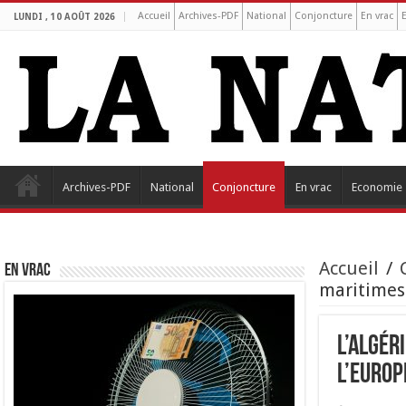
Accueil
Archives-PDF
National
Conjoncture
En vrac
LUNDI , 10 AOÛT 2026
Archives-PDF
National
Conjoncture
En vrac
Economie
Accueil
/
EN VRAC
maritimes 
L’Algér
l’Europ