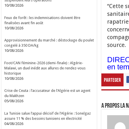
suspendent leurs opérations
“Cette 
10/08/2026
sanitair
Feux de forêt : les indemnisations doivent être
rapatri
finalisées avant fin août
10/08/2026
concerné
compagn
Approvisionnement du marché : déstockage du poulet
source.
congelé à 350 DA/kg
10/08/2026
DIRECT
Foot/CAN féminine-2026 (demi-finale) : Algérie-
en tem
Malawi, un duel inédit aux allures de rendez-vous
historique
10/08/2026
Parteger
Crise de Ceuta : l’accusateur de l’Algérie est un agent
du Makhzen
05/08/2026
A propos LA N
La Tunisie salue l’appui décisif de l’Algérie : Sonelgaz
assure 11 % des besoins tunisiens en électricité
04/08/2026