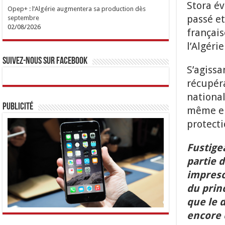
Stora év
Opep+ : l’Algérie augmentera sa production dès
passé et
septembre
02/08/2026
français
l’Algéri
Suivez-nous sur Facebook
S’agissa
récupéra
national
Publicité
même en 
protectio
Fustige
partie d
impresc
du princ
que le d
encore 