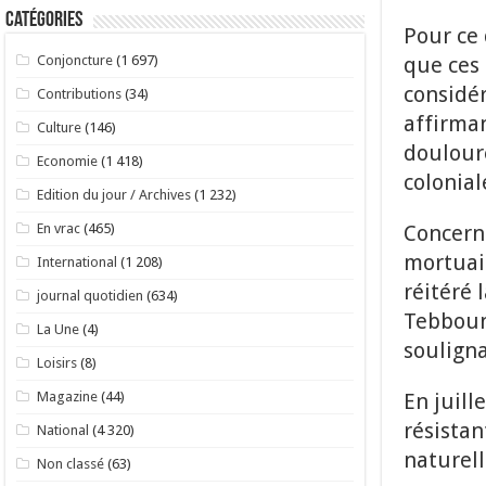
Catégories
Pour ce 
que ces 
Conjoncture
(1 697)
considér
Contributions
(34)
affirman
Culture
(146)
douloure
Economie
(1 418)
colonial
Edition du jour / Archives
(1 232)
Concerna
En vrac
(465)
mortuair
International
(1 208)
réitéré
journal quotidien
(634)
Tebboune
La Une
(4)
souligna
Loisirs
(8)
En juill
Magazine
(44)
résistan
National
(4 320)
naturell
Non classé
(63)