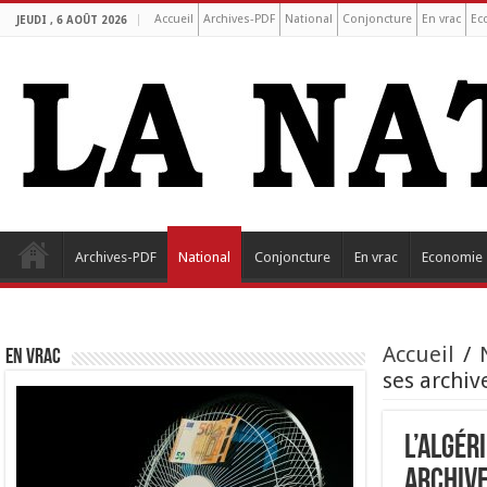
Accueil
Archives-PDF
National
Conjoncture
En vrac
Ec
JEUDI , 6 AOÛT 2026
Archives-PDF
National
Conjoncture
En vrac
Economie
Accueil
/
EN VRAC
ses archiv
L’Algér
archive