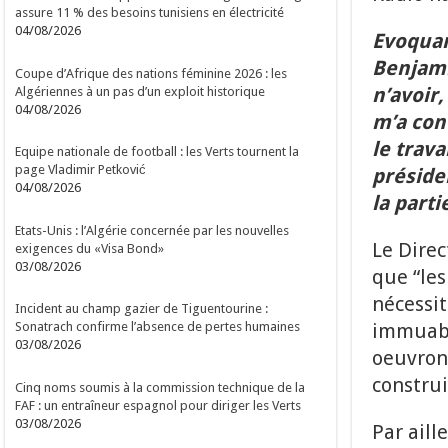
assure 11 % des besoins tunisiens en électricité
04/08/2026
Evoquan
Benjami
Coupe d’Afrique des nations féminine 2026 : les
n’avoir,
Algériennes à un pas d’un exploit historique
04/08/2026
m’a con
le trav
Equipe nationale de football : les Verts tournent la
page Vladimir Petković
présiden
04/08/2026
la parti
Etats-Unis : l’Algérie concernée par les nouvelles
Le Direc
exigences du «Visa Bond»
03/08/2026
que “les
nécessit
Incident au champ gazier de Tiguentourine :
immuable
Sonatrach confirme l’absence de pertes humaines
03/08/2026
oeuvrons
construi
Cinq noms soumis à la commission technique de la
FAF : un entraîneur espagnol pour diriger les Verts
03/08/2026
Par aill