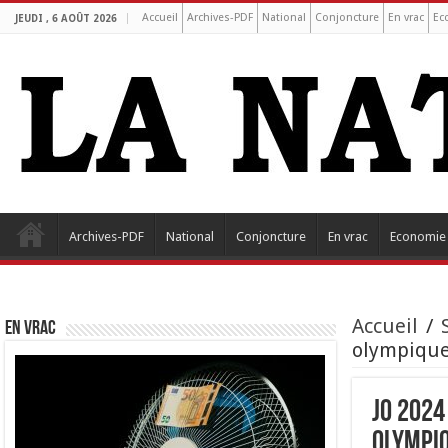
Accueil
Archives-PDF
National
Conjoncture
En vrac
Ec
JEUDI , 6 AOÛT 2026
Archives-PDF
National
Conjoncture
En vrac
Economie
Accueil
/
EN VRAC
olympique
JO 2024
olympiq