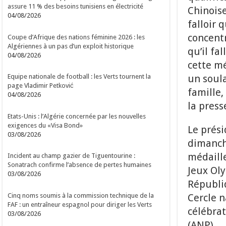
assure 11 % des besoins tunisiens en électricité
Chinoise
04/08/2026
falloir 
concentr
Coupe d’Afrique des nations féminine 2026 : les
Algériennes à un pas d’un exploit historique
qu’il fal
04/08/2026
cette mé
un soula
Equipe nationale de football : les Verts tournent la
page Vladimir Petković
famille,
04/08/2026
la press
Etats-Unis : l’Algérie concernée par les nouvelles
exigences du «Visa Bond»
Le prési
03/08/2026
dimanch
médaille
Incident au champ gazier de Tiguentourine :
Sonatrach confirme l’absence de pertes humaines
Jeux Oly
03/08/2026
Républiq
Cinq noms soumis à la commission technique de la
Cercle n
FAF : un entraîneur espagnol pour diriger les Verts
célébrat
03/08/2026
(ANP).