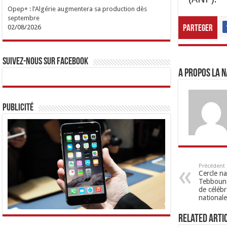
Opep+ : l’Algérie augmentera sa production dès
septembre
02/08/2026
Parteger
Suivez-nous sur Facebook
A propos LA N
Publicité
Précédent
Cercle na
Tebboune
de célébr
nationale
Related Arti