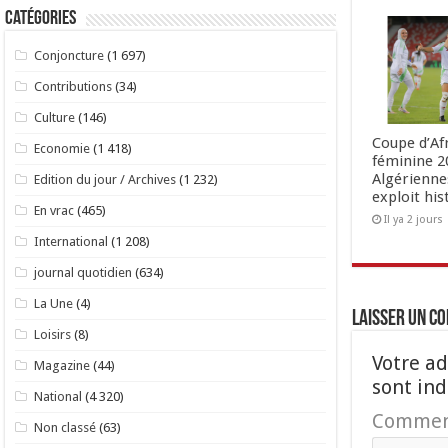
Catégories
Conjoncture
(1 697)
Contributions
(34)
Culture
(146)
Coupe d’Af
Economie
(1 418)
féminine 20
Algérienne
Edition du jour / Archives
(1 232)
exploit his
En vrac
(465)
Il ya 2 jours
International
(1 208)
journal quotidien
(634)
La Une
(4)
Laisser un c
Loisirs
(8)
Votre ad
Magazine
(44)
sont in
National
(4 320)
Commen
Non classé
(63)