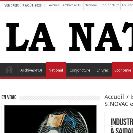
Accueil
Archives-PDF
National
Conjoncture
En vrac
VENDREDI , 7 AOÛT 2026
Archives-PDF
National
Conjoncture
En vrac
Economie
Accueil
/
EN VRAC
SINOVAC en
Industr
à Saida