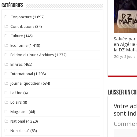
Catégories
Conjoncture
(1 697)
Contributions
(34)
Culture
(146)
Saluée par 
en Algérie 
Economie
(1 418)
la DZ Mafi
Edition du jour / Archives
(1 232)
Il ya 2 jours
En vrac
(465)
International
(1 208)
journal quotidien
(634)
Laisser un c
La Une
(4)
Loisirs
(8)
Votre ad
Magazine
(44)
sont in
National
(4 320)
Commen
Non classé
(63)