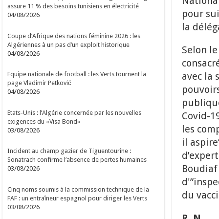
Nationa
assure 11 % des besoins tunisiens en électricité
pour sui
04/08/2026
la délég
Coupe d’Afrique des nations féminine 2026 : les
Algériennes à un pas d’un exploit historique
Selon le
04/08/2026
consacr
avec la 
Equipe nationale de football : les Verts tournent la
page Vladimir Petković
pouvoirs
04/08/2026
publique
Etats-Unis : l’Algérie concernée par les nouvelles
Covid-19
exigences du «Visa Bond»
les comp
03/08/2026
il aspir
Incident au champ gazier de Tiguentourine :
d’expert
Sonatrach confirme l’absence de pertes humaines
Boudiaf 
03/08/2026
d'”inspe
Cinq noms soumis à la commission technique de la
du vacci
FAF : un entraîneur espagnol pour diriger les Verts
03/08/2026
R. N.