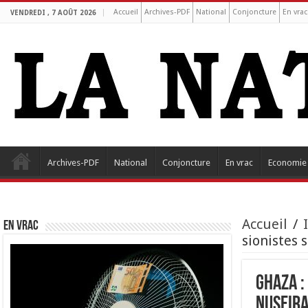
Accueil
Archives-PDF
National
Conjoncture
En vrac
VENDREDI , 7 AOÛT 2026
Archives-PDF
National
Conjoncture
En vrac
Economie
Accueil
/
EN VRAC
sionistes 
Ghaza :
Nuseira