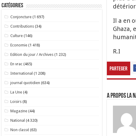
détério
Catégories
Conjoncture
(1 697)
Il a en 
Contributions
(34)
Ghaza, e
humanit
Culture
(146)
Economie
(1 418)
R.I
Edition du jour / Archives
(1 232)
En vrac
(465)
Parteger
International
(1 208)
journal quotidien
(634)
La Une
(4)
A propos LA N
Loisirs
(8)
Magazine
(44)
National
(4 320)
Non classé
(63)