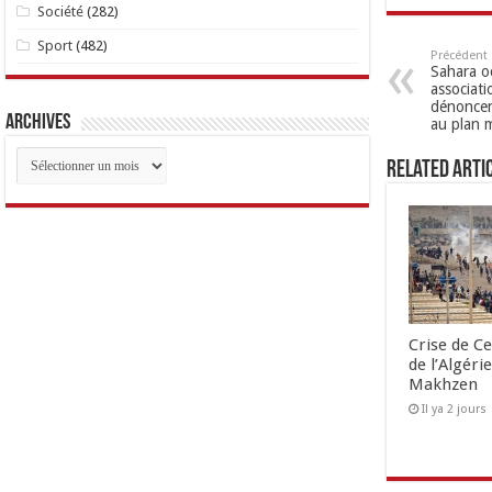
Société
(282)
Sport
(482)
Précédent
Sahara oc
associati
dénoncen
Archives
au plan 
Archives
Related Arti
Crise de Ce
de l’Algéri
Makhzen
Il ya 2 jours