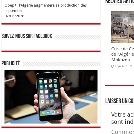
Related Arti
Opep+ : l’Algérie augmentera sa production dès
septembre
02/08/2026
Suivez-nous sur Facebook
Crise de Ce
de l’Algéri
Makhzen
Publicité
Il ya 4 jours
Laisser un c
Votre ad
sont in
Commen