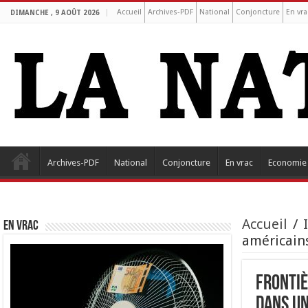
Accueil
Archives-PDF
National
Conjoncture
En vra
DIMANCHE , 9 AOÛT 2026
Archives-PDF
National
Conjoncture
En vrac
Economie
Accueil
/
EN VRAC
américain
Frontiè
dans un