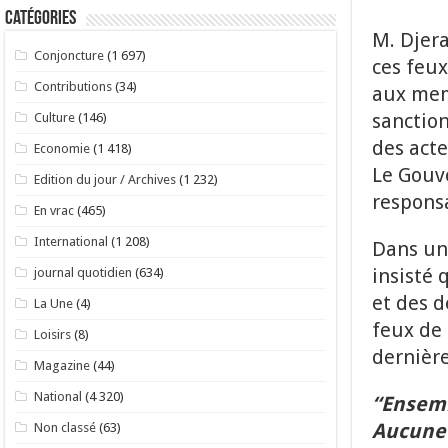
Catégories
M. Djera
Conjoncture
(1 697)
ces feu
Contributions
(34)
aux memb
sanction
Culture
(146)
des acte
Economie
(1 418)
Le Gouv
Edition du jour / Archives
(1 232)
responsa
En vrac
(465)
International
(1 208)
Dans un 
insisté 
journal quotidien
(634)
et des d
La Une
(4)
feux de 
Loisirs
(8)
dernière
Magazine
(44)
National
(4 320)
“Ensemb
Aucune 
Non classé
(63)