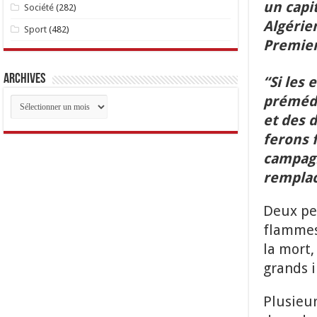
un capi
Société
(282)
Algérie
Sport
(482)
Premier
Archives
“Si les 
prémédi
Archives
et des 
ferons f
campagn
remplac
Deux pe
flammes 
la mort,
grands i
Plusieur