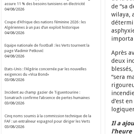
assure 11 % des besoins tunisiens en électricité
de “sa d
04/08/2026
wilaya,
détermin
Coupe d’Afrique des nations féminine 2026 : les
Algériennes à un pas d’un exploit historique
asphyxie
04/08/2026
importa
Equipe nationale de football : les Verts tournent la
page Vladimir Petković
Après av
04/08/2026
deux ind
blessés,
Etats-Unis : l’Algérie concernée par les nouvelles
exigences du «Visa Bond»
“sera ma
03/08/2026
rigoureu
incendie
Incident au champ gazier de Tiguentourine :
Sonatrach confirme l’absence de pertes humaines
d’est e
03/08/2026
logiquem
Cinq noms soumis à la commission technique de la
FAF : un entraîneur espagnol pour diriger les Verts
Il a ajo
03/08/2026
l’heure 