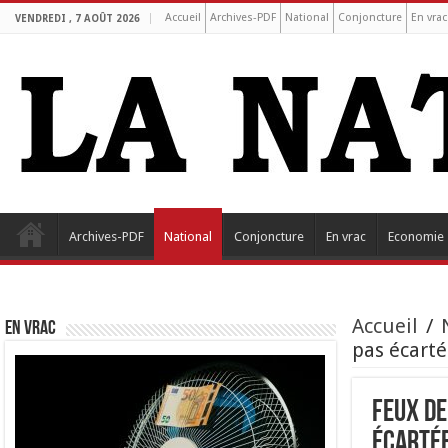
Accueil
Archives-PDF
National
Conjoncture
En vrac
VENDREDI , 7 AOÛT 2026
Archives-PDF
National
Conjoncture
En vrac
Economie
Accueil
/
EN VRAC
pas écarté
Feux de
écartée