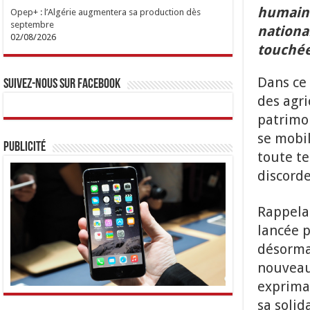
humaine
Opep+ : l’Algérie augmentera sa production dès
septembre
nationa
02/08/2026
touchée
Dans ce 
Suivez-nous sur Facebook
des agri
patrimoi
se mobil
Publicité
toute te
discorde
Rappelan
lancée p
désormai
nouveau 
expriman
sa solid