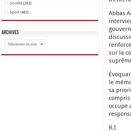
Société
(282)
Abbas A
Sport
(482)
intervie
gouverne
Archives
discuss
Archives
renforce
sur la c
suprême
Évoquant
le mémo
sa prior
compris 
occupe a
responsa
R.I