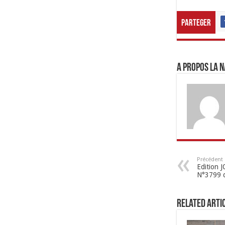
Parteger
A propos LA N
Précédent
Edition
N°3799 
Related Arti