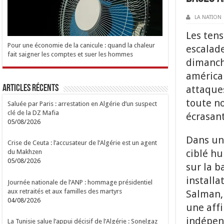
LA NATION
Les ten
Pour une économie de la canicule : quand la chaleur
escalade
fait saigner les comptes et suer les hommes
dimanche
américai
Articles Récents
attaques
toute no
Saluée par Paris : arrestation en Algérie d’un suspect
clé de la DZ Mafia
écrasant
05/08/2026
Dans un
Crise de Ceuta : l’accusateur de l’Algérie est un agent
ciblé hu
du Makhzen
05/08/2026
sur la b
installa
Journée nationale de l’ANP : hommage présidentiel
aux retraités et aux familles des martyrs
Salman, 
04/08/2026
une affi
indépen
La Tunisie salue l’appui décisif de l’Algérie : Sonelgaz