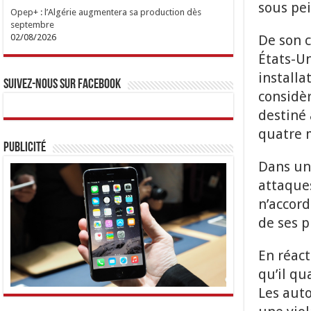
sous pe
Opep+ : l’Algérie augmentera sa production dès
septembre
De son c
02/08/2026
États-Un
installa
Suivez-nous sur Facebook
considèr
destiné 
quatre 
Publicité
Dans un
attaque
n’accord
de ses p
En réact
qu’il qu
Les aut