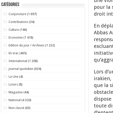
une viol
Catégories
pour la 
droit in
Conjoncture
(1 697)
Contributions
(34)
En dépla
Culture
(146)
Abbas Ar
Economie
(1 418)
responsa
excluant
Edition du jour / Archives
(1 232)
initiati
En vrac
(465)
qu’aggra
International
(1 208)
journal quotidien
(634)
Lors d’
La Une
(4)
irakien,
que la s
Loisirs
(8)
obstacle
Magazine
(44)
dispose 
National
(4 320)
toute d
Non classé
(63)
d’enten