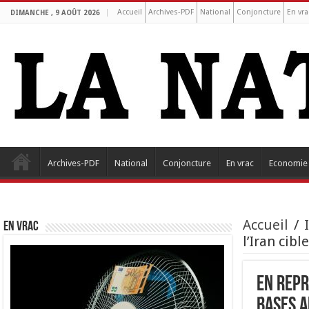
Accueil
Archives-PDF
National
Conjoncture
En vra
DIMANCHE , 9 AOÛT 2026
Archives-PDF
National
Conjoncture
En vrac
Economie
Accueil
/
EN VRAC
l’Iran cib
En repr
bases a