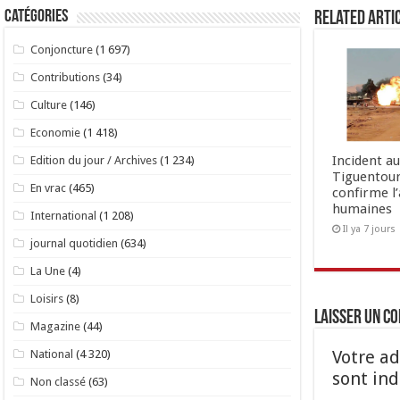
Catégories
Related Arti
Conjoncture
(1 697)
Contributions
(34)
Culture
(146)
Economie
(1 418)
Incident a
Edition du jour / Archives
(1 234)
Tiguentour
En vrac
(465)
confirme l
humaines
International
(1 208)
Il ya 7 jours
journal quotidien
(634)
La Une
(4)
Loisirs
(8)
Laisser un c
Magazine
(44)
Votre ad
National
(4 320)
sont in
Non classé
(63)