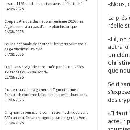
«Nous, o
assure 11 % des besoins tunisiens en électricité
04/08/2026
La prési
Coupe d’Afrique des nations féminine 2026 : les
réelle s
Algériennes à un pas d’un exploit historique
04/08/2026
«Là, on 
Equipe nationale de football : les Verts tournent la
autrefoi
page Vladimir Petković
un éléme
04/08/2026
Christin
Etats-Unis : l’Algérie concernée par les nouvelles
que nous
exigences du «Visa Bond»
03/08/2026
Se disa
Incident au champ gazier de Tiguentourine :
s’expos
Sonatrach confirme l’absence de pertes humaines
des cryp
03/08/2026
«Il faut
Cinq noms soumis à la commission technique de la
FAF : un entraîneur espagnol pour diriger les Verts
acteur p
03/08/2026
soumise