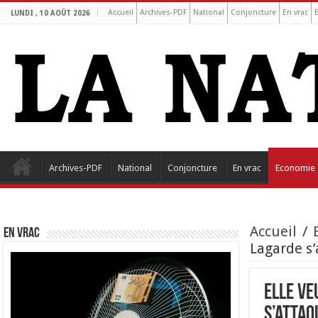
Accueil
Archives-PDF
National
Conjoncture
En vrac
LUNDI , 10 AOÛT 2026
Archives-PDF
National
Conjoncture
En vrac
Economie
Accueil
/
EN VRAC
Lagarde s’
Elle ve
s’attaq