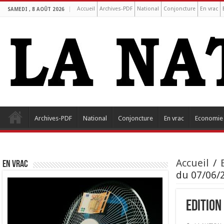
Accueil
Archives-PDF
National
Conjoncture
En vrac
SAMEDI , 8 AOÛT 2026
Archives-PDF
National
Conjoncture
En vrac
Economie
Accueil
/
EN VRAC
du 07/06/
Edition