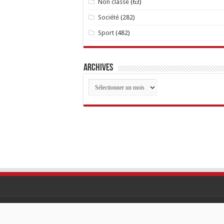
Non classé
(63)
Société
(282)
Sport
(482)
Archives
Archives
© Copyright 2026, Tout Droits Réservés