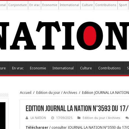
onal
Conjoncture
En vrac
Economie
International
Culture
Contributions
Sport
ture
En vrac
Economie
International
Culture
Contributions
S
Accueil
/
Edition du jour / Archives
/
Edition JOURNAL LA NATION
Edition JOURNAL LA NATION N°3593 du 17
LA NATION
17/09/2025
Edition du jour / Archives
Tél
é
charger
/ consulter JOURNAL LA NATION N°3593 du 17/