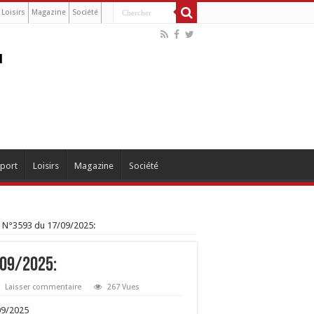
Loisirs
Magazine
Société
port
Loisirs
Magazine
Société
 N°3593 du 17/09/2025:
/09/2025:
Laisser commentaire
267 Vues
09/2025