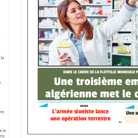
s
 la
s
nes
e la
rts