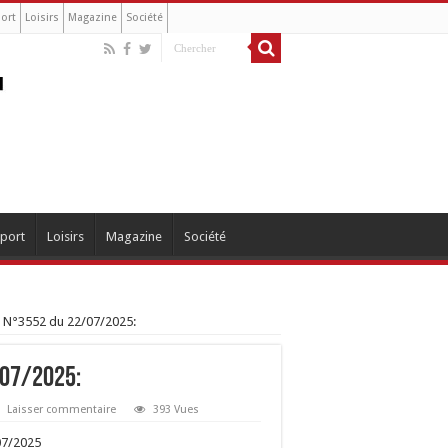
ort
Loisirs
Magazine
Société
port
Loisirs
Magazine
Société
 N°3552 du 22/07/2025:
/07/2025:
Laisser commentaire
393 Vues
07/2025