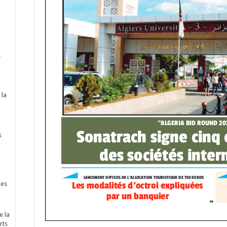
s
 la
s
nes
e la
rts