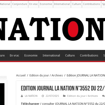
National
Conjoncture
En vrac
Economie
International
Culture
Contributions
Sp
ture
En vrac
Economie
International
Culture
Contributions
S
Accueil
/
Edition du jour / Archives
/
Edition JOURNAL LA NATION
Edition JOURNAL LA NATION N°3552 du 22
LA NATION
22/07/2025
Edition du jour / Archives
Tél
é
charger
/ consulter JOURNAL LA NATION N°3552 du 22/