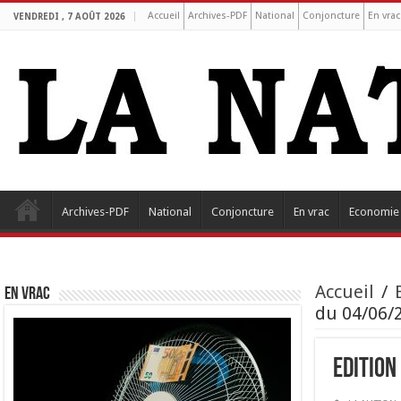
Accueil
Archives-PDF
National
Conjoncture
En vrac
VENDREDI , 7 AOÛT 2026
Archives-PDF
National
Conjoncture
En vrac
Economie
Accueil
/
EN VRAC
du 04/06/
Edition