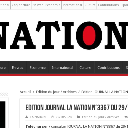
tional
Conjoncture
En vrac
Economie
International
Culture
Contributions
Spor
ture
En vrac
Economie
International
Culture
Contributions
S
Accueil
/
Edition du jour / Archives
/
Edition JOURNAL LA NATION
Edition JOURNAL LA NATION N°3367 du 29
LA NATION
29/10/2024
Edition du jour / Archives
Tél
é
charger
/ consulter JOURNAL LA NATION N°3367 du 29/