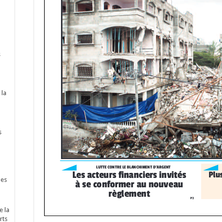
s
 la
s
nes
e la
rts