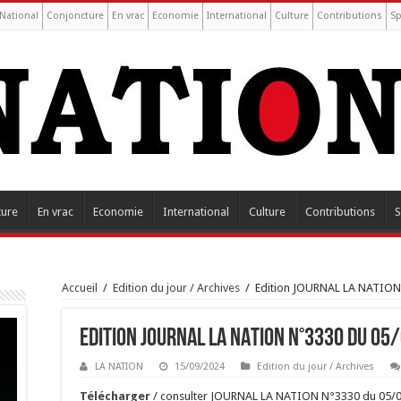
National
Conjoncture
En vrac
Economie
International
Culture
Contributions
Sp
ture
En vrac
Economie
International
Culture
Contributions
S
Accueil
/
Edition du jour / Archives
/
Edition JOURNAL LA NATION
Edition JOURNAL LA NATION N°3330 du 05
LA NATION
15/09/2024
Edition du jour / Archives
Tél
é
charger
/ consulter JOURNAL LA NATION N°3330 du 05/