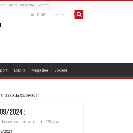
ort
Loisirs
Magazine
Société
port
Loisirs
Magazine
Société
 N°3330 du 05/09/2024 :
/09/2024 :
Laisser commentaire
478 Vues
09/2024