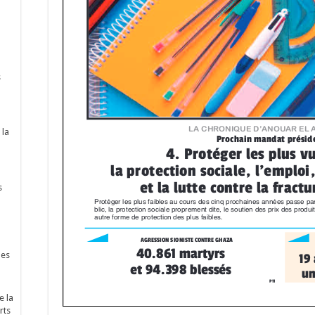
s
 la
s
nes
e la
rts