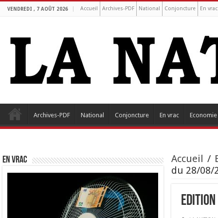
Accueil
Archives-PDF
National
Conjoncture
En vrac
VENDREDI , 7 AOÛT 2026
Archives-PDF
National
Conjoncture
En vrac
Economie
Accueil
/
EN VRAC
du 28/08/2
Edition