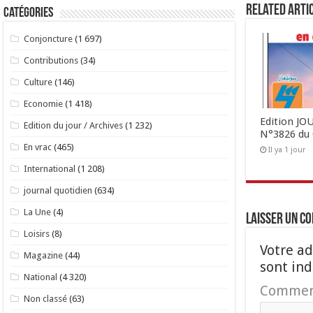
Related Arti
Catégories
Conjoncture
(1 697)
Contributions
(34)
Culture
(146)
Economie
(1 418)
Edition J
Edition du jour / Archives
(1 232)
N°3826 du 
En vrac
(465)
Il ya 1 jour
International
(1 208)
journal quotidien
(634)
La Une
(4)
Laisser un c
Loisirs
(8)
Votre ad
Magazine
(44)
sont in
National
(4 320)
Commen
Non classé
(63)