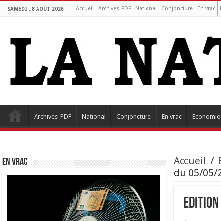
Accueil
Archives-PDF
National
Conjoncture
En vrac
SAMEDI , 8 AOÛT 2026
Archives-PDF
National
Conjoncture
En vrac
Economie
Accueil
/
EN VRAC
du 05/05/2
Edition