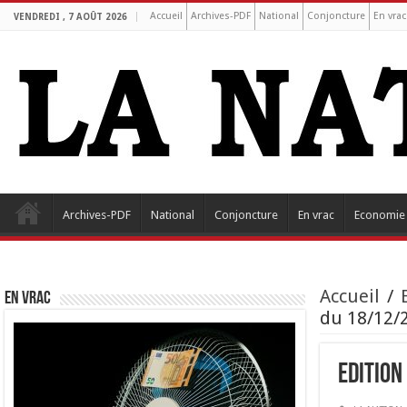
Accueil
Archives-PDF
National
Conjoncture
En vrac
VENDREDI , 7 AOÛT 2026
Archives-PDF
National
Conjoncture
En vrac
Economie
Accueil
/
EN VRAC
du 18/12/2
Edition