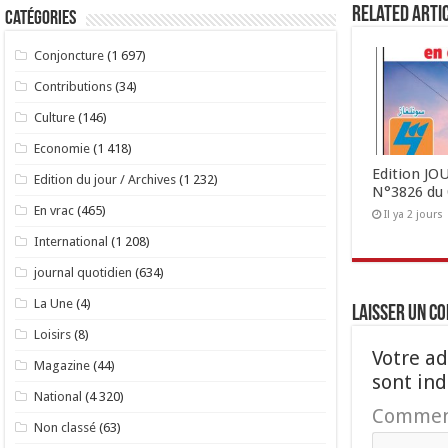
Related Arti
Catégories
Conjoncture
(1 697)
Contributions
(34)
Culture
(146)
Economie
(1 418)
Edition J
Edition du jour / Archives
(1 232)
N°3826 du 
En vrac
(465)
Il ya 2 jours
International
(1 208)
journal quotidien
(634)
La Une
(4)
Laisser un c
Loisirs
(8)
Votre ad
Magazine
(44)
sont in
National
(4 320)
Commen
Non classé
(63)