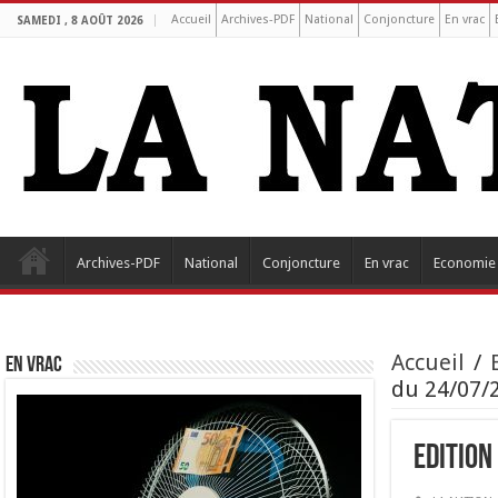
Accueil
Archives-PDF
National
Conjoncture
En vrac
SAMEDI , 8 AOÛT 2026
Archives-PDF
National
Conjoncture
En vrac
Economie
Accueil
/
EN VRAC
du 24/07/2
Edition