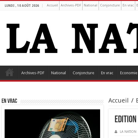
Accueil
Archives-PDF
National
Conjoncture
En vrac
LUNDI , 10 AOÛT 2026
Archives-PDF
National
Conjoncture
En vrac
Economie
Accueil
/
EN VRAC
Edition
LA NATION