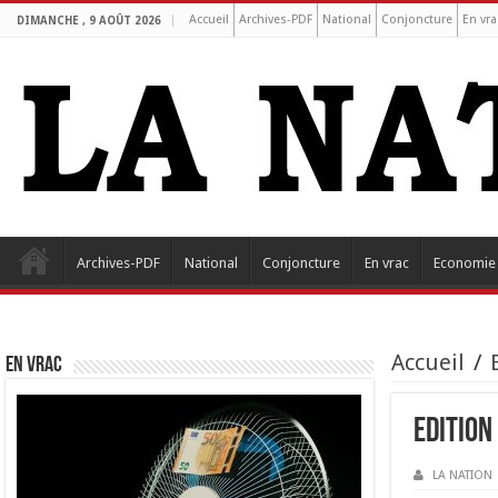
Accueil
Archives-PDF
National
Conjoncture
En vra
DIMANCHE , 9 AOÛT 2026
Archives-PDF
National
Conjoncture
En vrac
Economie
Accueil
/
EN VRAC
Edition
LA NATION