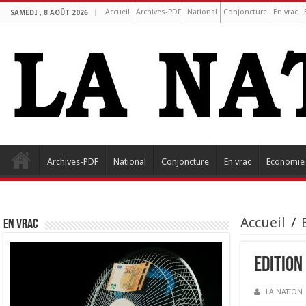
Accueil
Archives-PDF
National
Conjoncture
En vrac
SAMEDI , 8 AOÛT 2026
Archives-PDF
National
Conjoncture
En vrac
Economie
Accueil
/
EN VRAC
Edition
LA NATION