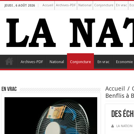
Accueil
Archives-PDF
National
Conjoncture
En vrac
Ec
JEUDI , 6 AOÛT 2026
Archives-PDF
National
Conjoncture
En vrac
Economie
Accueil
/
EN VRAC
Benflis à 
Des éch
LA NATION