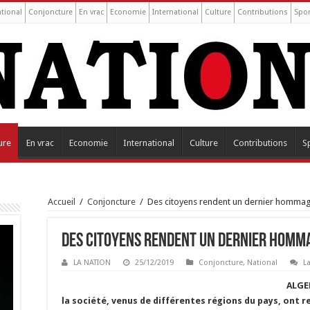
tional
Conjoncture
En vrac
Economie
International
Culture
Contributions
Spor
ure
En vrac
Economie
International
Culture
Contributions
S
Accueil
/
Conjoncture
/
Des citoyens rendent un dernier hommag
Des citoyens rendent un dernier homma
LA NATION
25/12/2019
Conjoncture
,
National
L
ALGER
la société, venus de différentes régions du pays, ont r