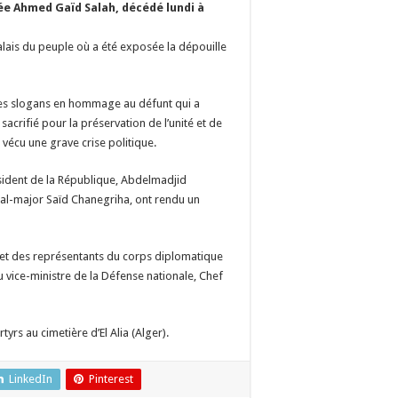
e Ahmed Gaïd Salah, décédé lundi à
alais du peuple où a été exposée la dépouille
des slogans en hommage au défunt qui a
 sacrifié pour la préservation de l’unité et de
 vécu une grave crise politique.
résident de la République, Abdelmadjid
éral-major Saïd Chanegriha, ont rendu un
et des représentants du corps diplomatique
vice-ministre de la Défense nationale, Chef
rs au cimetière d’El Alia (Alger).
LinkedIn
Pinterest