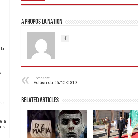
A propos LA NATION
s
 la
s
Précédent
Edition du 25/12/2019 :
Related Articles
nes
e la
rts