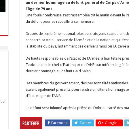
un dernier hommage au défunt général de Corps d’Armé
l’âge de 79 ans.
Une foule nombreuse s’est rassemblée tôt le matin devant le P
du défunt pour se recueillir à sa mémoire.
Drapés de l’emblème national, plusieurs citoyens scandaient 
consacré sa vie au service de l’Armée et de la nation et qui s’est
la stabilité du pays, notamment ces derniers mois où l’Algérie a
De hauts responsables de l’Etat et de l’Armée, à leur tête le p
Tebboune, et le chef d’Etat-major de l’ANP par intérim, le gén
dernier hommage au défunt Gaïd Salah.
Des membres du gouvernement, des personnalités nationales 
étaient également présents pour rendre un ultime hommage au 
d’état-major de l’ANP.
tiel
Le défunt sera inhumé après la prière du Dohr au carré des marty
Facebook
Twitter
Google +
Parteger