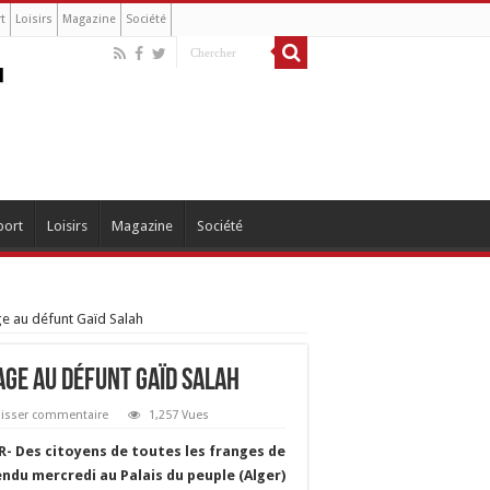
t
Loisirs
Magazine
Société
port
Loisirs
Magazine
Société
e au défunt Gaïd Salah
ge au défunt Gaïd Salah
aisser commentaire
1,257 Vues
- Des citoyens de toutes les franges de
endu mercredi au Palais du peuple (Alger)