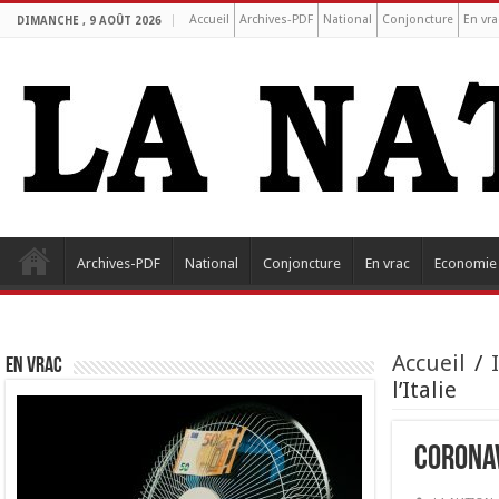
Accueil
Archives-PDF
National
Conjoncture
En vra
DIMANCHE , 9 AOÛT 2026
Archives-PDF
National
Conjoncture
En vrac
Economie
Accueil
/
EN VRAC
l’Italie
Coronav