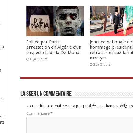
s
Saluée par Paris :
Journée nationale de 
 la
arrestation en Algérie d’un
hommage présidenti
suspect clé de la DZ Mafia
retraités et aux famil
martyrs
Il ya 3 jours
Il ya 5 jours
s
Laisser un commentaire
nes
Votre adresse e-mail ne sera pas publiée.
Les champs obligato
Commentaire
*
e la
rts