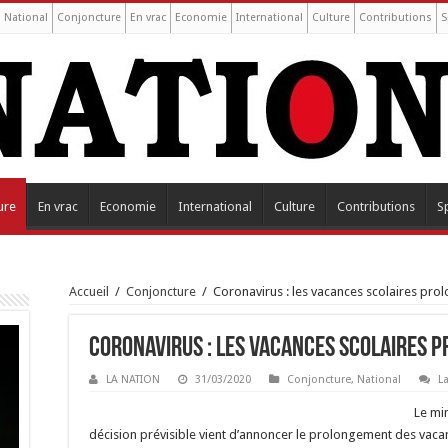
National
Conjoncture
En vrac
Economie
International
Culture
Contributions
S
ure
En vrac
Economie
International
Culture
Contributions
S
Accueil
/
Conjoncture
/
Coronavirus : les vacances scolaires pro
Coronavirus : les vacances scolaires 
LA NATION
31/03/2020
Conjoncture
,
National
L
Le min
décision prévisible vient d’annoncer le prolongement des vacanc