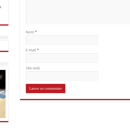
s
Nom
*
E-mail
*
Site web