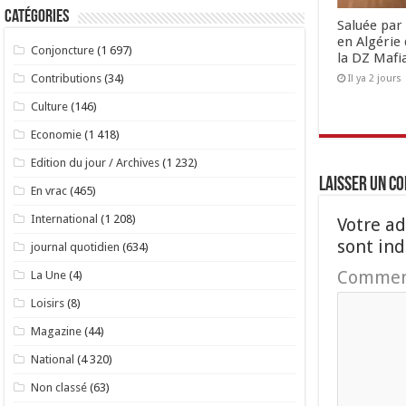
Catégories
Saluée par 
en Algérie 
Conjoncture
(1 697)
la DZ Mafi
Contributions
(34)
Il ya 2 jours
Culture
(146)
Economie
(1 418)
Edition du jour / Archives
(1 232)
Laisser un c
En vrac
(465)
International
(1 208)
Votre ad
sont in
journal quotidien
(634)
Commen
La Une
(4)
Loisirs
(8)
Magazine
(44)
National
(4 320)
Non classé
(63)