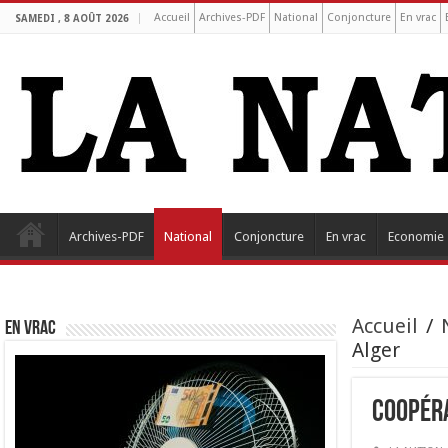
Accueil
Archives-PDF
National
Conjoncture
En vrac
SAMEDI , 8 AOÛT 2026
Archives-PDF
National
Conjoncture
En vrac
Economie
Accueil
/
EN VRAC
Alger
Coopéra