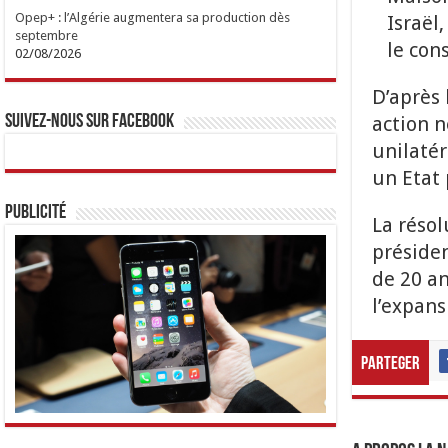
Opep+ : l’Algérie augmentera sa production dès
Israël
septembre
le con
02/08/2026
D’après 
action n
Suivez-nous sur Facebook
unilatér
un Etat 
Publicité
La résol
préside
de 20 an
l’expans
Parteger