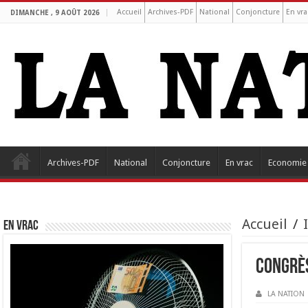
Accueil
Archives-PDF
National
Conjoncture
En vra
DIMANCHE , 9 AOÛT 2026
Archives-PDF
National
Conjoncture
En vrac
Economie
Accueil
/
EN VRAC
Congrès
LA NATION