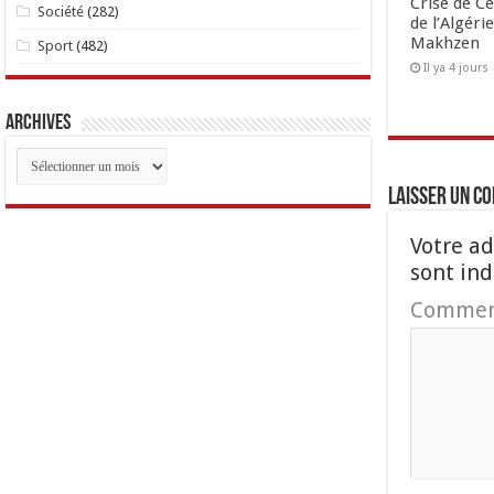
Crise de Ce
Société
(282)
de l’Algéri
Makhzen
Sport
(482)
Il ya 4 jours
Archives
Archives
Laisser un c
Votre ad
sont in
Commen