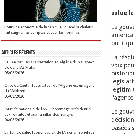
salue la
Le gouve
Pour une économie de la canicule : quand la chaleur
fait saigner les comptes et suer les hommes
américai
politiqu
Articles Récents
La réso
Saluée par Paris : arrestation en Algérie d’un suspect
voix po
clé de la DZ Mafia
historiq
05/08/2026
législat
Crise de Ceuta : l’accusateur de l’Algérie est un agent
légitimi
du Makhzen
l’agence
05/08/2026
Journée nationale de l’ANP : hommage présidentiel
Le gouve
aux retraités et aux familles des martyrs
décision
04/08/2026
basées s
La Tunisie salue l’appui décisif de l’Algérie : Sonelgaz