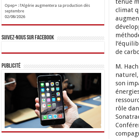
tenue ma
Opep+ : l’Algérie augmentera sa production dès
climat q
septembre
02/08/2026
augmente
développ
méthodes
Suivez-nous sur Facebook
l’équili
de carbo
M. Hachi
Publicité
naturel,
son impa
énergies
ressourc
rôle dan
Sonatrac
Conféren
compagn