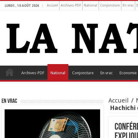
Accueil
Archives-PDF
National
Conjoncture
En vrac
LUNDI , 10 AOÛT 2026
Archives-PDF
National
Conjoncture
En vrac
Economie
Accueil
/
EN VRAC
Hachichi 
Confére
expliqu