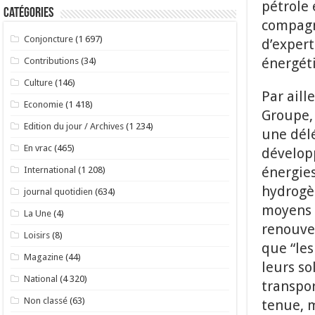
pétrole 
Catégories
compagn
Conjoncture
(1 697)
d’expert
énergét
Contributions
(34)
Culture
(146)
Par aill
Economie
(1 418)
Groupe, 
Edition du jour / Archives
(1 234)
une délé
En vrac
(465)
dévelop
énergie
International
(1 208)
hydrogèn
journal quotidien
(634)
moyens d
La Une
(4)
renouve
Loisirs
(8)
que “les
Magazine
(44)
leurs so
National
(4 320)
transpor
Non classé
(63)
tenue, m