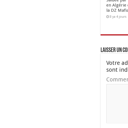
Saluée par 
en Algérie 
la DZ Mafi
Il ya 4 jours
Laisser un c
Votre ad
sont in
Commen