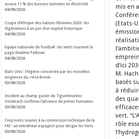
assure 11 % des besoins tunisiens en électricité
mis en a
04/08/2026
Conféren
(Etats-U
Coupe d’Afrique des nations féminine 2026 : les
Algériennes à un pas d’un exploit historique
émissio
04/08/2026
réalisa
l’ambit
Equipe nationale de football : les Verts tournent la
page Vladimir Petković
empreint
04/08/2026
d’ici 20
Etats-Unis : l’Algérie concernée par les nouvelles
M. Hachi
exigences du «Visa Bond»
basés su
03/08/2026
à réduir
Incident au champ gazier de Tiguentourine :
des quan
Sonatrach confirme l’absence de pertes humaines
efficace
03/08/2026
vert. “L
Cinq noms soumis à la commission technique de la
rôle ess
FAF : un entraîneur espagnol pour diriger les Verts
l’hydrog
03/08/2026