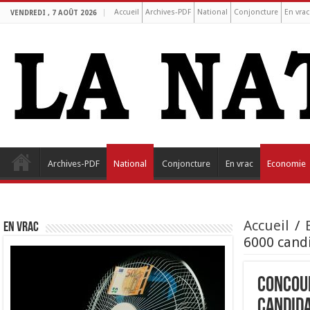
Accueil
Archives-PDF
National
Conjoncture
En vrac
VENDREDI , 7 AOÛT 2026
Archives-PDF
National
Conjoncture
En vrac
Economie
Accueil
/
EN VRAC
6000 cand
Concour
candid