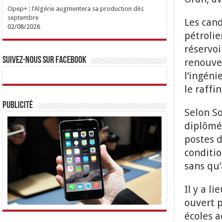
Opep+ : l’Algérie augmentera sa production dès
septembre
Les cand
02/08/2026
pétrolie
réservoi
Suivez-nous sur Facebook
renouvel
l’ingéni
le raffi
Publicité
Selon So
diplômés
postes d
conditio
sans qu
Il y a l
ouvert p
écoles 