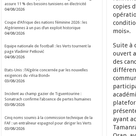
assure 11 % des besoins tunisiens en électricité
copies d
04/08/2026
opératio
conditio
Coupe d’Afrique des nations féminine 2026 : les
Algériennes à un pas d’un exploit historique
mois».
04/08/2026
Suite à 
Equipe nationale de football : les Verts tournent la
page Vladimir Petković
ouvert a
04/08/2026
des cand
différen
Etats-Unis : l’Algérie concernée par les nouvelles
exigences du «Visa Bond»
communi
03/08/2026
particip
académiq
Incident au champ gazier de Tiguentourine :
Sonatrach confirme l’absence de pertes humaines
platefor
03/08/2026
présenté
Cinq noms soumis à la commission technique de la
ayant ac
FAF : un entraîneur espagnol pour diriger les Verts
Tamanras
03/08/2026
Oran, av