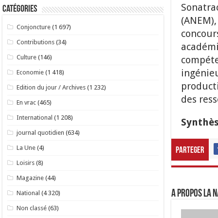
Sonatrac
Catégories
(ANEM),
Conjoncture
(1 697)
concours
Contributions
(34)
académiq
Culture
(146)
compéten
ingénieu
Economie
(1 418)
product
Edition du jour / Archives
(1 232)
des res
En vrac
(465)
International
(1 208)
Synthèse
journal quotidien
(634)
La Une
(4)
Parteger
Loisirs
(8)
Magazine
(44)
A propos LA N
National
(4 320)
Non classé
(63)