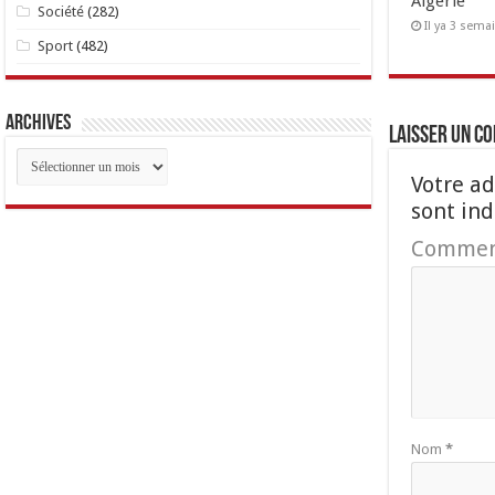
Algérie
Société
(282)
Il ya 3 sema
Sport
(482)
Archives
Laisser un c
Archives
Votre ad
sont in
Commen
Nom
*