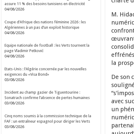
charte d
assure 11 % des besoins tunisiens en électricité
04/08/2026
M. Hidao
numériqu
Coupe d’Afrique des nations féminine 2026 : les
Algériennes à un pas d’un exploit historique
confront
04/08/2026
œuvrant 
consoli
Equipe nationale de football : les Verts tournent la
page Vladimir Petković
effrénés
04/08/2026
la prosp
Etats-Unis : l’Algérie concernée par les nouvelles
exigences du «Visa Bond»
De son 
03/08/2026
souligné
“s’impo
Incident au champ gazier de Tiguentourine :
Sonatrach confirme l’absence de pertes humaines
avec suc
03/08/2026
un phén
Cinq noms soumis à la commission technique de la
numériqu
FAF : un entraîneur espagnol pour diriger les Verts
partena
03/08/2026
aujourd’