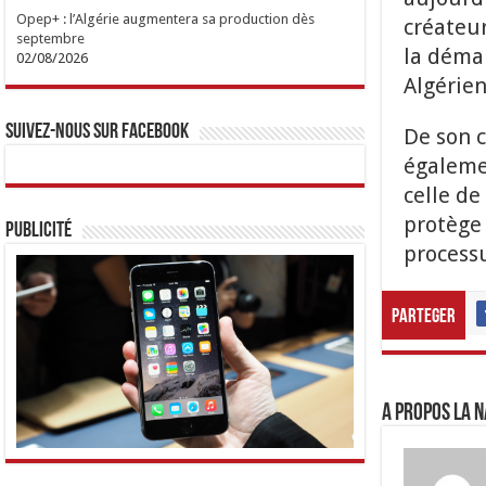
Opep+ : l’Algérie augmentera sa production dès
créateu
septembre
la démar
02/08/2026
Algérien
Suivez-nous sur Facebook
De son c
égalemen
celle de
protège 
Publicité
processu
Parteger
A propos LA N