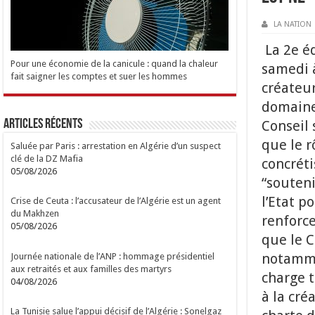
LA NATION
La 2e éd
Pour une économie de la canicule : quand la chaleur
samedi à
fait saigner les comptes et suer les hommes
créateur
domaine.
Articles Récents
Conseil 
que le r
Saluée par Paris : arrestation en Algérie d’un suspect
clé de la DZ Mafia
concréti
05/08/2026
“souteni
l’Etat 
Crise de Ceuta : l’accusateur de l’Algérie est un agent
du Makhzen
renforce
05/08/2026
que le C
notamme
Journée nationale de l’ANP : hommage présidentiel
aux retraités et aux familles des martyrs
charge t
04/08/2026
à la cré
La Tunisie salue l’appui décisif de l’Algérie : Sonelgaz