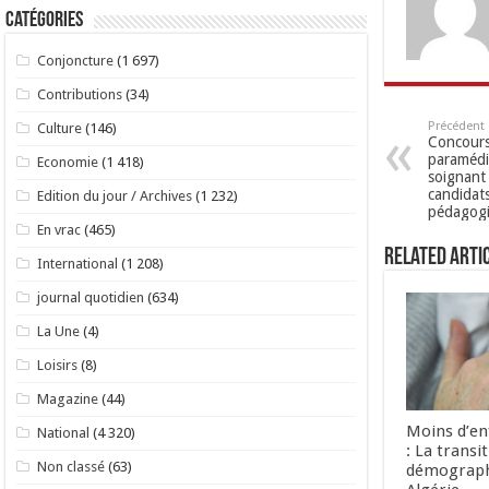
Catégories
Conjoncture
(1 697)
Contributions
(34)
Précédent
Culture
(146)
Concours 
paramédic
Economie
(1 418)
soignant
candidat
Edition du jour / Archives
(1 232)
pédagog
En vrac
(465)
Related Arti
International
(1 208)
journal quotidien
(634)
La Une
(4)
Loisirs
(8)
Magazine
(44)
Moins d’enf
National
(4 320)
: La transi
Non classé
(63)
démographi