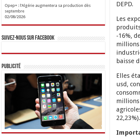
DEPD.
Opep+ : l’Algérie augmentera sa production dès
septembre
02/08/2026
Les exp
produits
-16%, de
Suivez-nous sur Facebook
million
industri
baisse d
Publicité
Elles ét
usd, con
consomm
millions
agricole
22,23%)
Importa