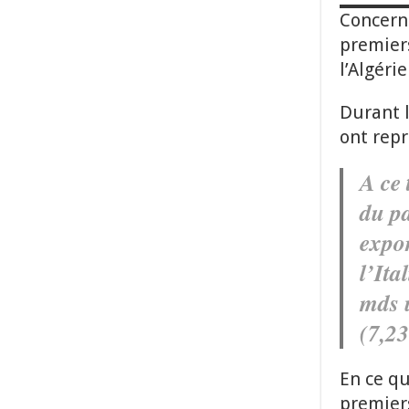
Concerna
premiers
l’Algéri
Durant l
ont repr
A ce 
du p
expor
l’Ita
mds u
(7,2
En ce qu
premiers