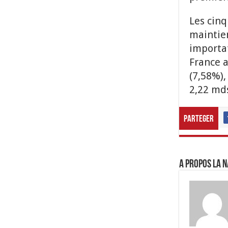
Les cinq
maintie
importat
France a
(7,58%),
2,22 mds
Parteger
A propos LA N