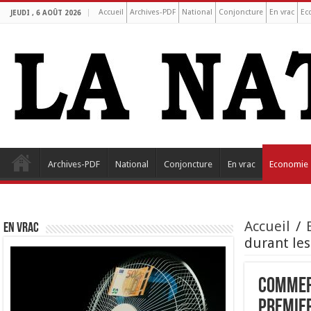
Accueil
Archives-PDF
National
Conjoncture
En vrac
Ec
JEUDI , 6 AOÛT 2026
Archives-PDF
National
Conjoncture
En vrac
Economie
Accueil
/
EN VRAC
durant les
Commerc
premier