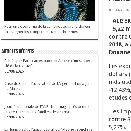
LA NATION
ALGER-
Pour une économie de la canicule : quand la chaleur
5,22 m
fait saigner les comptes et suer les hommes
contre 
2018, a
Articles Récents
Douanes
Saluée par Paris : arrestation en Algérie d’un suspect
Les expo
clé de la DZ Mafia
05/08/2026
dollars 
mds usd 
Crise de Ceuta : l’accusateur de l’Algérie est un agent
-12,43%,
du Makhzen
05/08/2026
études e
Journée nationale de l’ANP : hommage présidentiel
Les impo
aux retraités et aux familles des martyrs
04/08/2026
contre 
5,27%.
La Tunisie salue l’appui décisif de l’Algérie : Sonelgaz