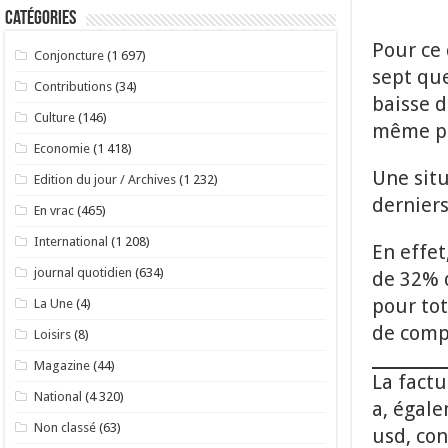
Catégories
Pour ce 
Conjoncture
(1 697)
sept que
Contributions
(34)
baisse d
Culture
(146)
même pé
Economie
(1 418)
Une situ
Edition du jour / Archives
(1 232)
derniers
En vrac
(465)
International
(1 208)
En effet
journal quotidien
(634)
de 32% d
pour to
La Une
(4)
de comp
Loisirs
(8)
Magazine
(44)
La factu
National
(4 320)
a, égale
Non classé
(63)
usd, con