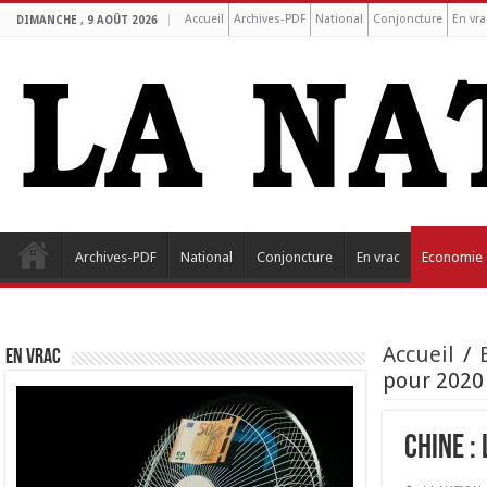
Accueil
Archives-PDF
National
Conjoncture
En vra
DIMANCHE , 9 AOÛT 2026
Archives-PDF
National
Conjoncture
En vrac
Economie
Accueil
/
EN VRAC
pour 2020
Chine :