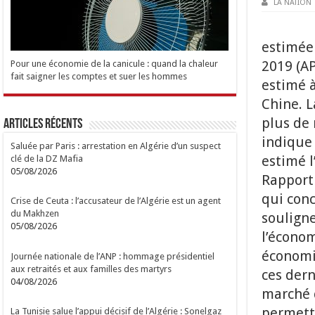
LA NATION
estimée 
2019 (AP
Pour une économie de la canicule : quand la chaleur
fait saigner les comptes et suer les hommes
estimé à
Chine. L
plus de 
Articles Récents
indique 
Saluée par Paris : arrestation en Algérie d’un suspect
estimé l
clé de la DZ Mafia
05/08/2026
Rapport 
qui conc
Crise de Ceuta : l’accusateur de l’Algérie est un agent
du Makhzen
souligne
05/08/2026
l’économ
économi
Journée nationale de l’ANP : hommage présidentiel
aux retraités et aux familles des martyrs
ces dern
04/08/2026
marché d
permett
La Tunisie salue l’appui décisif de l’Algérie : Sonelgaz