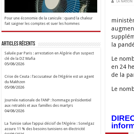
LA NATION
Pour une économie de la canicule : quand la chaleur
ministèr
fait saigner les comptes et suer les hommes
augment
suppléme
Articles Récents
la pand
Saluée par Paris : arrestation en Algérie d’un suspect
Le nomb
clé de la DZ Mafia
05/08/2026
en 24 he
de la p
Crise de Ceuta : l’accusateur de l’Algérie est un agent
du Makhzen
05/08/2026
Le nombr
Journée nationale de l’ANP : hommage présidentiel
aux retraités et aux familles des martyrs
04/08/2026
DIRECT
La Tunisie salue l’appui décisif de l’Algérie : Sonelgaz
inform
assure 11 % des besoins tunisiens en électricité