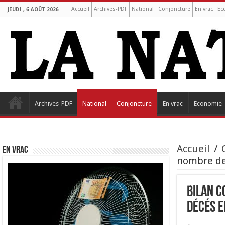
Accueil
Archives-PDF
National
Conjoncture
En vrac
Ec
JEUDI , 6 AOÛT 2026
Archives-PDF
National
Conjoncture
En vrac
Economie
Accueil
/
EN VRAC
nombre de
Bilan c
décés e