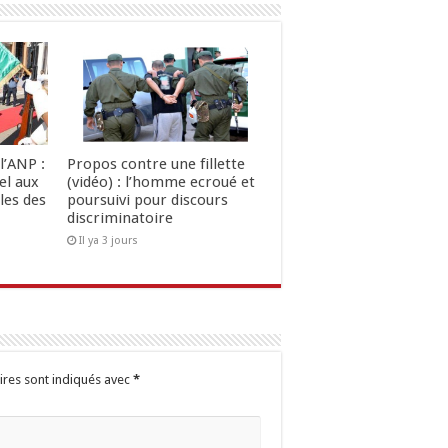
l’ANP :
Propos contre une fillette
el aux
(vidéo) : l’homme ecroué et
les des
poursuivi pour discours
discriminatoire
Il ya 3 jours
ires sont indiqués avec
*