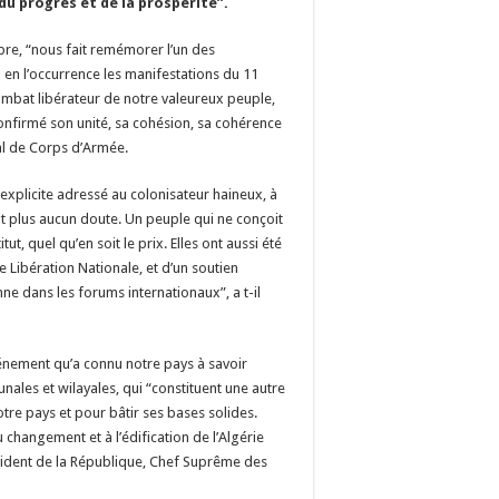
du progrès et de la prospérité”.
bre, “nous fait remémorer l’un des
 en l’occurrence les manifestations du 11
ombat libérateur de notre valeureux peuple,
 confirmé son unité, sa cohésion, sa cohérence
al de Corps d’Armée.
plicite adressé au colonisateur haineux, à
ient plus aucun doute. Un peuple qui ne conçoit
, quel qu’en soit le prix. Elles ont aussi été
 Libération Nationale, et d’un soutien
nne dans les forums internationaux”, a t-il
nement qu’a connu notre pays à savoir
ales et wilayales, qui “constituent une autre
tre pays et pour bâtir ses bases solides.
au changement et à l’édification de l’Algérie
sident de la République, Chef Suprême des