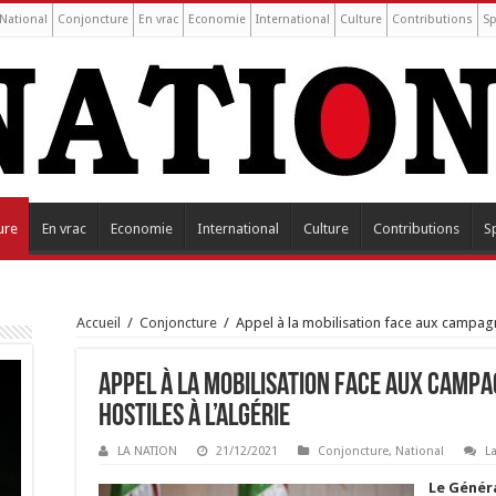
National
Conjoncture
En vrac
Economie
International
Culture
Contributions
Sp
ure
En vrac
Economie
International
Culture
Contributions
S
Accueil
/
Conjoncture
/
Appel à la mobilisation face aux campagne
Appel à la mobilisation face aux campa
hostiles à l’Algérie
LA NATION
21/12/2021
Conjoncture
,
National
L
Le Généra