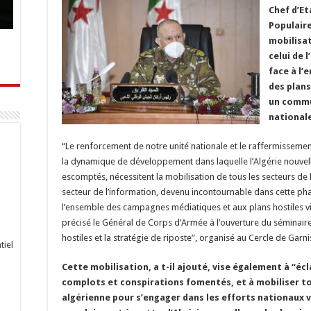
Chef d’Et
Populaire
mobilisa
celui de 
face à l
des plans
un commu
national
“Le renforcement de notre unité nationale et le raffermissement
la dynamique de développement dans laquelle l’Algérie nouvelle s’
escomptés, nécessitent la mobilisation de tous les secteurs de l’
secteur de l’information, devenu incontournable dans cette phase
l’ensemble des campagnes médiatiques et aux plans hostiles visan
précisé le Général de Corps d’Armée à l’ouverture du séminaire
hostiles et la stratégie de riposte”, organisé au Cercle de Garn
tiel
Cette mobilisation, a t-il ajouté, vise également à “écl
complots et conspirations fomentés, et à mobiliser to
algérienne pour s’engager dans les efforts nationaux 