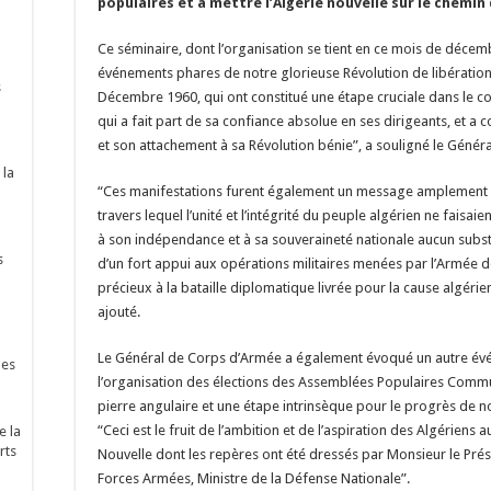
populaires et à mettre l’Algérie nouvelle sur le chemin 
Ce séminaire, dont l’organisation se tient en ce mois de décem
événements phares de notre glorieuse Révolution de libération
s
Décembre 1960, qui ont constitué une étape cruciale dans le c
qui a fait part de sa confiance absolue en ses dirigeants, et a
et son attachement à sa Révolution bénie”, a souligné le Génér
 la
“Ces manifestations furent également un message amplement ex
travers lequel l’unité et l’intégrité du peuple algérien ne faisa
à son indépendance et à sa souveraineté nationale aucun substitut
s
d’un fort appui aux opérations militaires menées par l’Armée de
précieux à la bataille diplomatique livrée pour la cause algérie
ajouté.
Le Général de Corps d’Armée a également évoqué un autre évé
nes
l’organisation des élections des Assemblées Populaires Commun
pierre angulaire et une étape intrinsèque pour le progrès de no
“Ceci est le fruit de l’ambition et de l’aspiration des Algériens 
e la
rts
Nouvelle dont les repères ont été dressés par Monsieur le Pré
Forces Armées, Ministre de la Défense Nationale”.