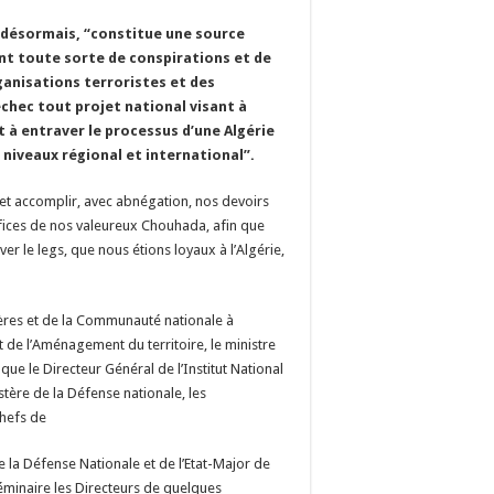
 désormais, “constitue une source
ent toute sorte de conspirations et de
ganisations terroristes et des
échec tout projet national visant à
t à entraver le processus d’une Algérie
niveaux régional et international”.
e et accomplir, avec abnégation, nos devoirs
ifices de nos valeureux Chouhada, afin que
ver le legs, que nous étions loyaux à l’Algérie,
ngères et de la Communauté nationale à
 et de l’Aménagement du territoire, le ministre
 que le Directeur Général de l’Institut National
stère de la Défense nationale, les
hefs de
 la Défense Nationale et de l’Etat-Major de
éminaire les Directeurs de quelques