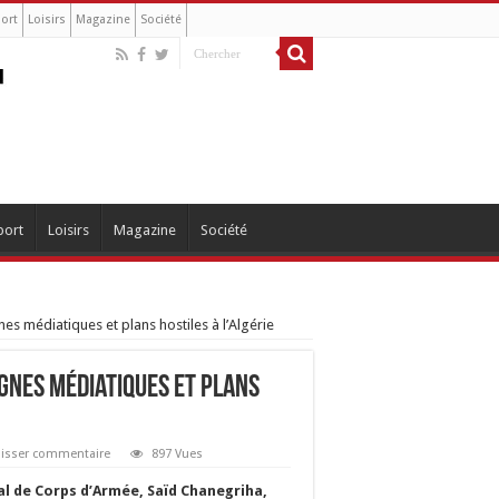
ort
Loisirs
Magazine
Société
port
Loisirs
Magazine
Société
s médiatiques et plans hostiles à l’Algérie
gnes médiatiques et plans
aisser commentaire
897 Vues
l de Corps d’Armée, Saïd Chanegriha,