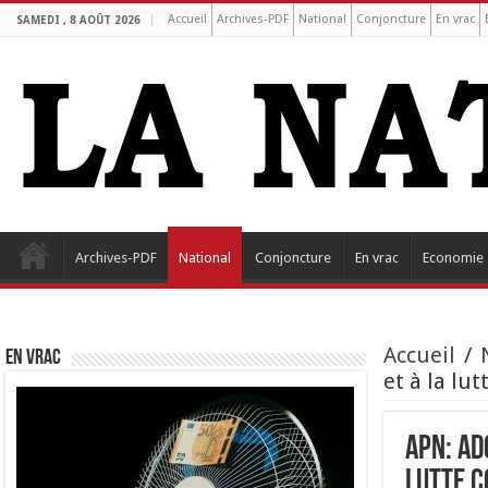
Accueil
Archives-PDF
National
Conjoncture
En vrac
SAMEDI , 8 AOÛT 2026
Archives-PDF
National
Conjoncture
En vrac
Economie
Accueil
/
EN VRAC
et à la lu
APN: ad
lutte c