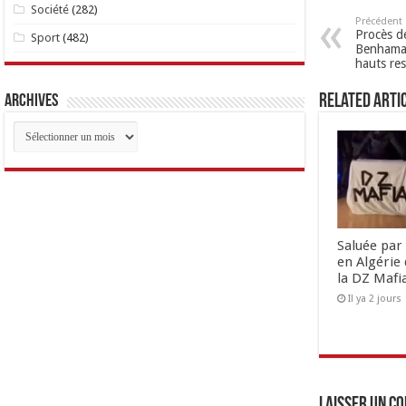
Société
(282)
Précédent
Procès de
Sport
(482)
Benhamad
hauts re
Related Arti
Archives
Archives
Saluée par 
en Algérie 
la DZ Mafi
Il ya 2 jours
Laisser un c