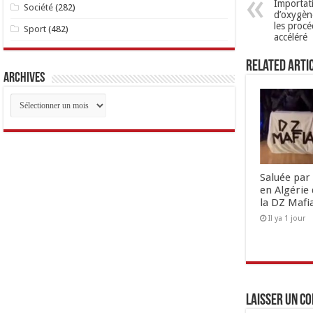
Importat
Société
(282)
d’oxygène
les proc
Sport
(482)
accéléré
Related Arti
Archives
Archives
Saluée par 
en Algérie 
la DZ Mafi
Il ya 1 jour
Laisser un c