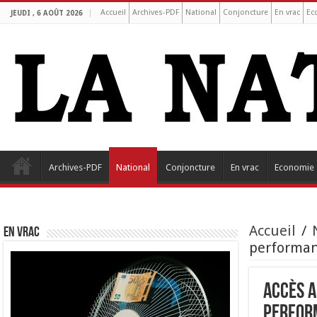
Accueil
Archives-PDF
National
Conjoncture
En vrac
Ec
JEUDI , 6 AOÛT 2026
Archives-PDF
National
Conjoncture
En vrac
Economie
Accueil
/
EN VRAC
performanc
Accès a
perform