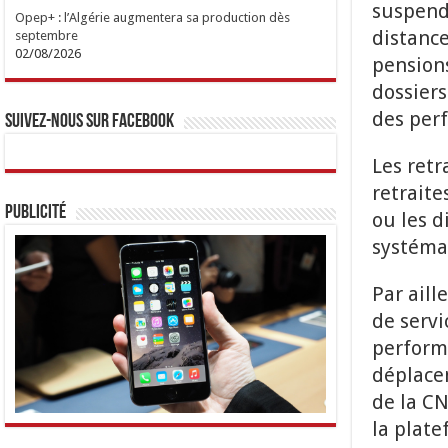
suspendu
Opep+ : l’Algérie augmentera sa production dès
distance
septembre
02/08/2026
pensions
dossiers
des per
Suivez-nous sur Facebook
Les retr
retraite
Publicité
ou les d
systémat
Par aill
de servi
performa
déplacem
de la CN
la plat