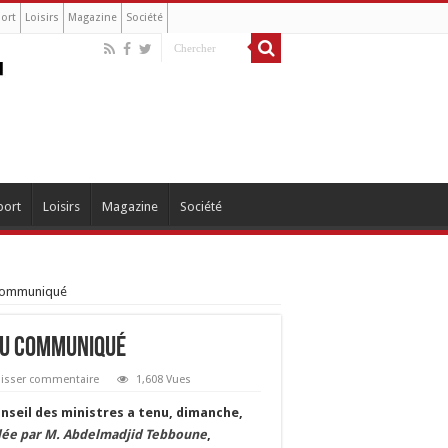
ort
Loisirs
Magazine
Société
port
Loisirs
Magazine
Société
u communiqué
 du communiqué
aisser commentaire
1,608 Vues
nseil des ministres a tenu, dimanche,
dée par M. Abdelmadjid Tebboune
,