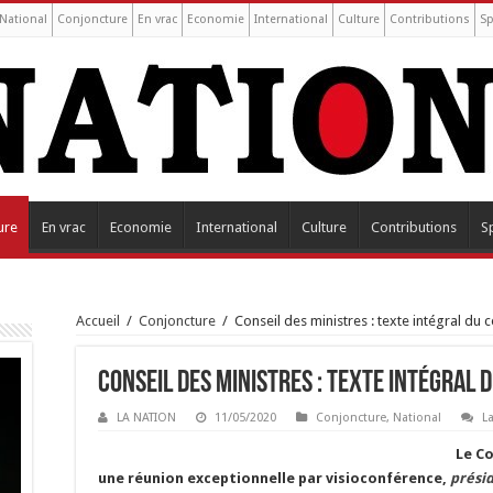
National
Conjoncture
En vrac
Economie
International
Culture
Contributions
Sp
ure
En vrac
Economie
International
Culture
Contributions
S
Accueil
/
Conjoncture
/
Conseil des ministres : texte intégral d
Conseil des ministres : texte intégral
LA NATION
11/05/2020
Conjoncture
,
National
L
Le Co
une réunion exceptionnelle par visioconférence,
prési