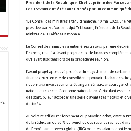
Président de la République, Chef suprême des Forces a
Les travaux ont été sanctionnés par un communiqué don
“Le Conseil des ministres a tenu dimanche, 10 mai 2020, une ré
présidée par M. Abdelmadjid Tebboune, Président de la Répub
ministre de la Défense nationale.
Le Conseil des ministres a entamé ses travaux par une deuxièm
Finances, relatif à l’avant projet de loi de finances complément
qu’il avait suscitées lors de la précédente réunion.
L’avant projet approuvé procède du réajustement de certaines d
finances 2020 en vue de consolider le pouvoir d’achat des citoye
s’ouvrir aux investissements étrangers sérieux, encourager et a
nationale, relancer l’économie nationale en s’articulant essenti
des startup, leur accorder une série d’avantages fiscaux et diver
tiel
destinés.
Au volet relatif au renforcement du pouvoir d’achat, entre aut
de la réduction de 50 % du bénéfice des revenus réalisés dans 
de l’impôt sur le revenu global (IRG) pour les salaires dont le 