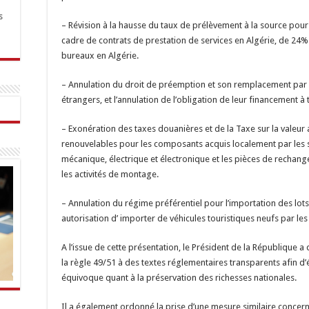
s
– Révision à la hausse du taux de prélèvement à la source pour
cadre de contrats de prestation de services en Algérie, de 24
bureaux en Algérie.
– Annulation du droit de préemption et son remplacement par l
étrangers, et l’annulation de l’obligation de leur financement à
– Exonération des taxes douanières et de la Taxe sur la valeu
renouvelables pour les composants acquis localement par les so
mécanique, électrique et électronique et les pièces de rechange
les activités de montage.
– Annulation du régime préférentiel pour l’importation des lo
autorisation d’ importer de véhicules touristiques neufs par l
A l’issue de cette présentation, le Président de la République a
la règle 49/51 à des textes réglementaires transparents afin d’
équivoque quant à la préservation des richesses nationales.
Il a également ordonné la prise d’une mesure similaire concern