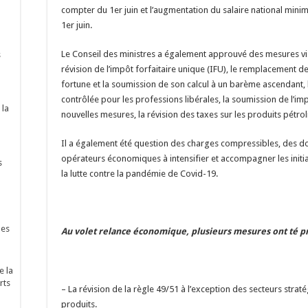
compter du 1er juin et l’augmentation du salaire national mi
1er juin.
Le Conseil des ministres a également approuvé des mesures visan
s
révision de l’impôt forfaitaire unique (IFU), le remplacement de 
fortune et la soumission de son calcul à un barème ascendant, 
contrôlée pour les professions libérales, la soumission de l’imp
 la
nouvelles mesures, la révision des taxes sur les produits pétroli
Il a également été question des charges compressibles, des do
opérateurs économiques à intensifier et accompagner les initia
s
la lutte contre la pandémie de Covid-19.
nes
Au volet relance économique, plusieurs mesures ont té pr
e la
rts
– La révision de la règle 49/51 à l’exception des secteurs straté
produits.