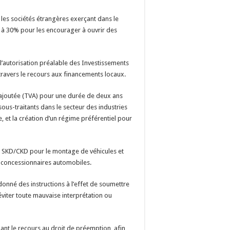
 les sociétés étrangères exerçant dans le
% à 30% pour les encourager à ouvrir des
’autorisation préalable des Investissements
 travers le recours aux financements locaux.
r ajoutée (TVA) pour une durée de deux ans
us-traitants dans le secteur des industries
, et la création d’un régime préférentiel pour
ts SKD/CKD pour le montage de véhicules et
es concessionnaires automobiles.
 donné des instructions à l’effet de soumettre
éviter toute mauvaise interprétation ou
ant le recours au droit de préemption, afin