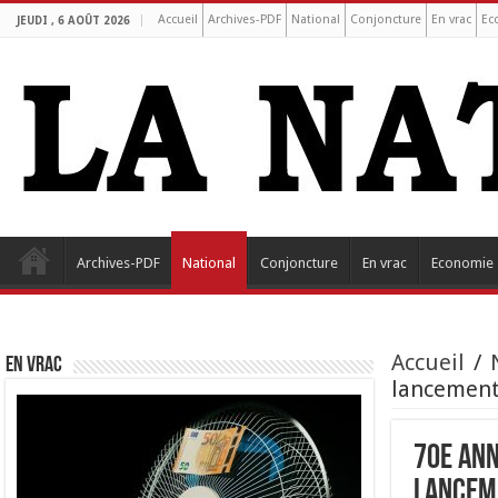
Accueil
Archives-PDF
National
Conjoncture
En vrac
Ec
JEUDI , 6 AOÛT 2026
Archives-PDF
National
Conjoncture
En vrac
Economie
Accueil
/
EN VRAC
lancement 
70e ann
lanceme