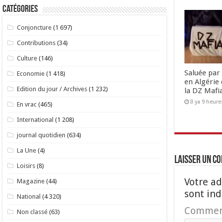
Catégories
Conjoncture
(1 697)
Contributions
(34)
Culture
(146)
Saluée par 
Economie
(1 418)
en Algérie 
Edition du jour / Archives
(1 232)
la DZ Mafi
Il ya 9 heure
En vrac
(465)
International
(1 208)
journal quotidien
(634)
La Une
(4)
Laisser un c
Loisirs
(8)
Votre ad
Magazine
(44)
sont in
National
(4 320)
Commen
Non classé
(63)