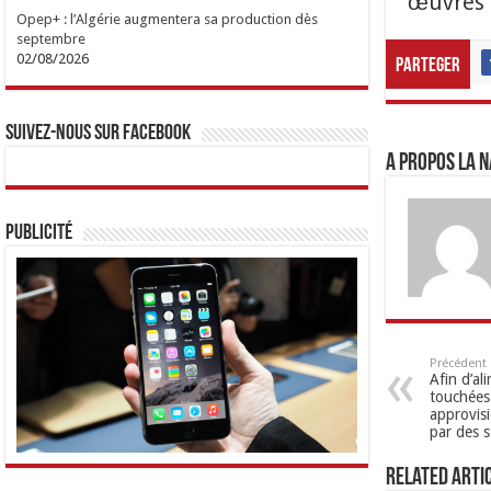
œuvres é
Opep+ : l’Algérie augmentera sa production dès
septembre
02/08/2026
Parteger
Suivez-nous sur Facebook
A propos LA N
Publicité
Précédent
Afin d’al
touchées 
approvis
par des 
Related Arti